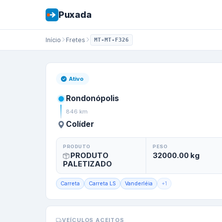
Puxada
Início
Fretes
MT-MT-F326
Frete de
Rondonó
Ativo
Rondonópolis
846
km
Colíder
PRODUTO
PESO
PRODUTO
32000.00
kg
PALETIZADO
Carreta
Carreta LS
Vanderléia
+
1
VEÍCULOS ACEITOS