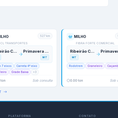
527
km
ILHO
MILHO
JCL TRANSPORTES
FIBRA FORTE COMERCIAL
Ribeirão Cascalheira
Primavera do Leste
Ribeirão Cascalheira
MT
MT
m 7 eixos
Carreta 4º eixo
Rodotrem
Graneleiro
Caçam
leiro
Grade Baixa
+
3
Sob consulta
Sob 
ton
0.00
ton
T
PLATAFORMA
CONTATO