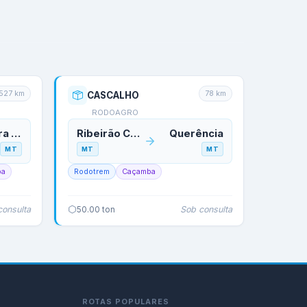
527
km
78
km
CASCALHO
RODOAGRO
Primavera do Leste
Ribeirão Cascalheira
Querência
MT
MT
MT
ba
Rodotrem
Caçamba
consulta
Sob consulta
50.00
ton
ROTAS POPULARES