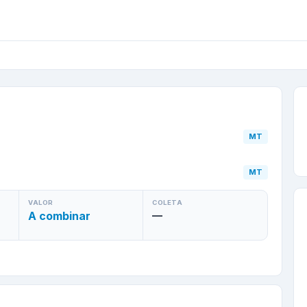
polis
/
MT
para
Colíder
/
MT
MT
VALOR
COLETA
A combinar
—