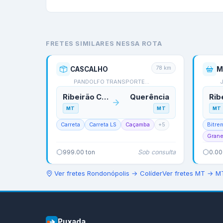
FRETES SIMILARES NESSA ROTA
78
km
CASCALHO
M
PANDOLFO TRANSPORTES E…
Ribeirão Cascalheira
Querência
MT
MT
MT
Carreta
Carreta LS
Caçamba
+
5
Bitre
Grane
Sob consulta
999.00
ton
0.00
Ver fretes
Rondonópolis
→
Colíder
Ver fretes
MT
→
M
Puxada