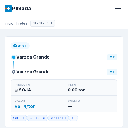
Puxada
Início
Fretes
MT-MT-50F1
Frete de
Várzea Grande
/
MT
p
Ativo
Várzea Grande
MT
Várzea Grande
MT
PRODUTO
PESO
SOJA
0.00
ton
VALOR
COLETA
R$ 14/ton
—
Carreta
Carreta LS
Vanderléia
+
4