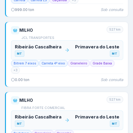
Carreta
Carreta LS
Caçamba
+
5
Sob consulta
999.00
ton
527
km
MILHO
JCL TRANSPORTES
Ribeirão Cascalheira
Primavera do Leste
MT
MT
Bitrem 7 eixos
Carreta 4º eixo
Graneleiro
Grade Baixa
+
3
Sob consulta
0.00
ton
527
km
MILHO
FIBRA FORTE COMERCIAL
Ribeirão Cascalheira
Primavera do Leste
MT
MT