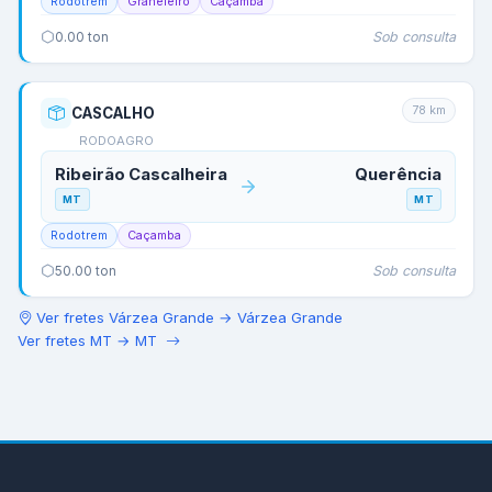
Rodotrem
Graneleiro
Caçamba
Sob consulta
0.00
ton
78
km
CASCALHO
RODOAGRO
Ribeirão Cascalheira
Querência
MT
MT
Rodotrem
Caçamba
Sob consulta
50.00
ton
Ver fretes
Várzea Grande
→
Várzea Grande
Ver fretes
MT
→
MT