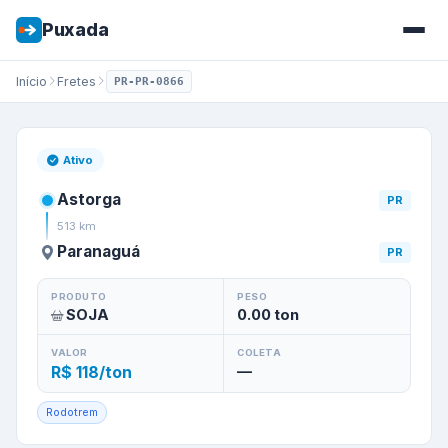
Puxada
Início
Fretes
PR-PR-0866
Frete de
Astorga
/
PR
para
Par
Ativo
Astorga
PR
513
km
Paranaguá
PR
PRODUTO
PESO
SOJA
0.00
ton
VALOR
COLETA
R$ 118/ton
—
Rodotrem