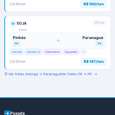
R$ 100/ton
0.00
ton
410
km
SOJA
SANA
Pinhão
Paranaguá
PR
PR
Carreta
Carreta LS
Graneleiro
Caçamba
+
5
R$ 147/ton
0.00
ton
Ver fretes
Astorga
→
Paranaguá
Ver fretes
PR
→
PR
Puxada