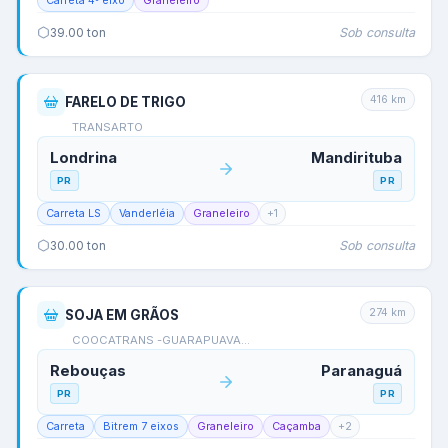
Carreta 4º eixo
Graneleiro
Sob consulta
39.00
ton
416
km
FARELO DE TRIGO
TRANSARTO
Londrina
Mandirituba
PR
PR
Carreta LS
Vanderléia
Graneleiro
+
1
Sob consulta
30.00
ton
274
km
SOJA EM GRÃOS
COOCATRANS -GUARAPUAVA…
Rebouças
Paranaguá
PR
PR
Carreta
Bitrem 7 eixos
Graneleiro
Caçamba
+
2