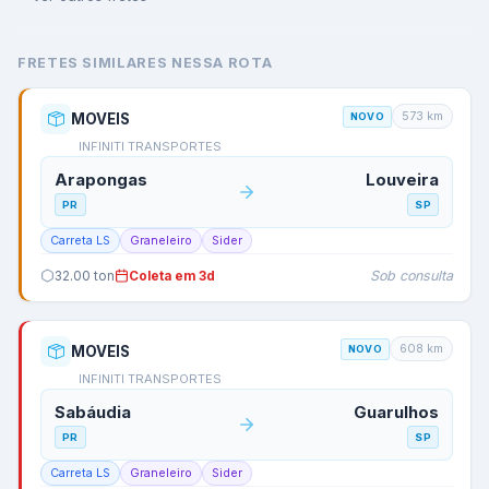
FRETES SIMILARES NESSA ROTA
573
km
MOVEIS
NOVO
INFINITI TRANSPORTES
Arapongas
Louveira
PR
SP
Carreta LS
Graneleiro
Sider
Sob consulta
32.00
ton
Coleta em 3d
608
km
MOVEIS
NOVO
INFINITI TRANSPORTES
Sabáudia
Guarulhos
PR
SP
Carreta LS
Graneleiro
Sider