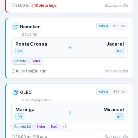
Sob consulta
31.00
ton
Coleta hoje
592
km
Heineken
NOVO
ERUS RH
Ponta Grossa
Jacareí
PR
SP
Carreta
Sider
Sob consulta
16.00
ton
6 ago
435
km
OLEO
NOVO
Bhv Transportes
Maringá
Mirassol
PR
SP
Carreta LS
Sider
Baú
+
2
Sob consulta
28.00
ton
6 ago