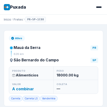
Puxada
Início
Fretes
PR-SP-1C88
Frete de
Mauá da Serra
/
PR
p
Ativo
Mauá da Serra
PR
628
km
São Bernardo do Campo
SP
PRODUTO
PESO
Alimentícios
18000.00
kg
VALOR
COLETA
A combinar
—
Carreta
Carreta LS
Vanderléia