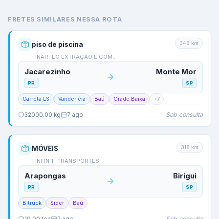
FRETES SIMILARES NESSA ROTA
346
km
piso de piscina
INARTEC EXTRAÇÃO E COM…
Jacarezinho
Monte Mor
PR
SP
Carreta LS
Vanderléia
Baú
Grade Baixa
+
7
Sob consulta
32000.00
kg
7 ago
318
km
MÓVEIS
INFINITI TRANSPORTES
Arapongas
Birigui
PR
SP
Bitruck
Sider
Baú
Sob consulta
19.00
ton
7 ago