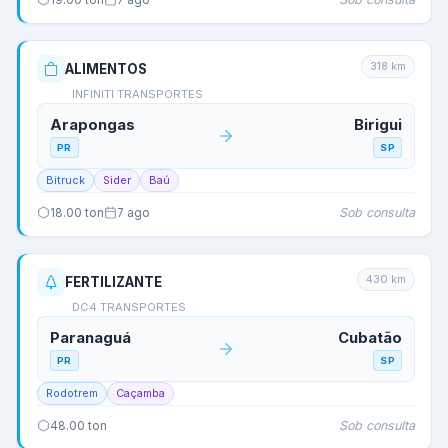
318
km
ALIMENTOS
INFINITI TRANSPORTES
Arapongas
Birigui
PR
SP
Bitruck
Sider
Baú
Sob consulta
18.00
ton
7 ago
430
km
FERTILIZANTE
DC4 TRANSPORTES
Paranaguá
Cubatão
PR
SP
Rodotrem
Caçamba
Sob consulta
48.00
ton