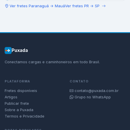
Ver fretes
Paranaguá
→
Mauá
Ver fretes
PR
→
SP
Puxada
Conectamos cargas e caminhoneiros em todo Brasil.
PLATAFORMA
CONTATO
Fretes disponíveis
contato@puxada.com.br
Artigos
Grupo no WhatsApp
Publicar frete
Sobre a Puxada
Termos e Privacidade