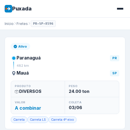
Puxada
Início
Fretes
PR-SP-8596
Frete de
Paranaguá
/
PR
para
Ativo
Paranaguá
PR
482
km
Mauá
SP
PRODUTO
PESO
DIVERSOS
24.00
ton
VALOR
COLETA
A combinar
03/06
Carreta
Carreta LS
Carreta 4º eixo