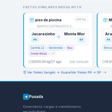
FRETES SIMILARES NESSA ROTA
346
km
piso de piscina
M
INARTEC EXTRAÇÃO E COM…
Jacarezinho
Monte Mor
Ar
PR
SP
PR
Carreta LS
Vanderléia
Baú
Bitru
Grade Baixa
+
7
Sob consulta
32000.00
kg
7 ago
19.0
Ver fretes
Sengés
→
Guareí
Ver fretes
PR
→
SP
Puxada
Conectamos cargas e caminhoneiros
em todo Brasil.