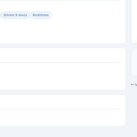
Bitrem 9 eixos
Rodotrem
V