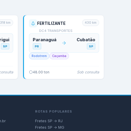
318
km
430
km
FERTILIZANTE
DC4 TRANSPORTES
rigui
Paranaguá
Cubatão
SP
PR
SP
Rodotrem
Caçamba
consulta
Sob consulta
48.00
ton
ROTAS POPULARES
.br
Fretes SP → RJ
Fretes SP → MG