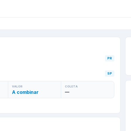
PR
para
Guareí
/
SP
—
Pe
PR
SP
VALOR
COLETA
A combinar
—