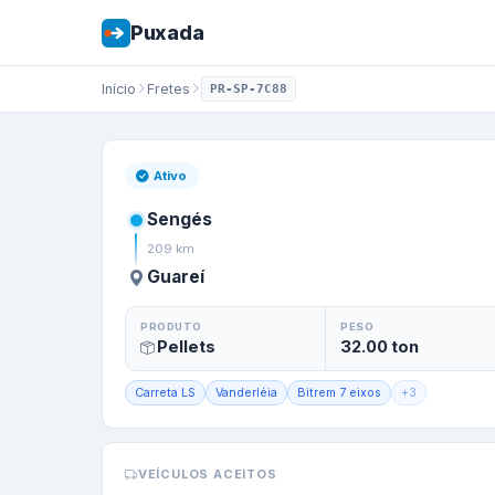
Puxada
Início
Fretes
PR-SP-7C88
Frete de
Sengés
/
Ativo
Sengés
209
km
Guareí
PRODUTO
PESO
Pellets
32.00
ton
Carreta LS
Vanderléia
Bitrem 7 eixos
+
3
VEÍCULOS ACEITOS