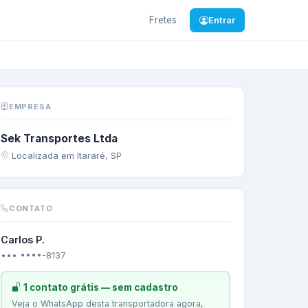
Fretes
Entrar
llets
EMPRESA
Sek Transportes Ltda
Localizada em Itararé, SP
CONTATO
Carlos P.
••• ••••-8137
1 contato grátis — sem cadastro
Veja o WhatsApp desta transportadora agora,