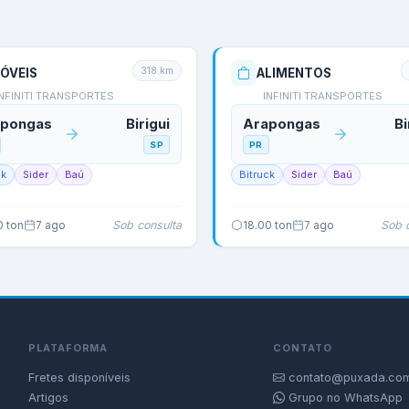
318
km
ÓVEIS
ALIMENTOS
INFINITI TRANSPORTES
INFINITI TRANSPORTES
apongas
Birigui
Arapongas
Bi
SP
PR
ck
Sider
Baú
Bitruck
Sider
Baú
Sob consulta
Sob 
0
ton
7 ago
18.00
ton
7 ago
PLATAFORMA
CONTATO
Fretes disponíveis
contato@puxada.com
Artigos
Grupo no WhatsApp