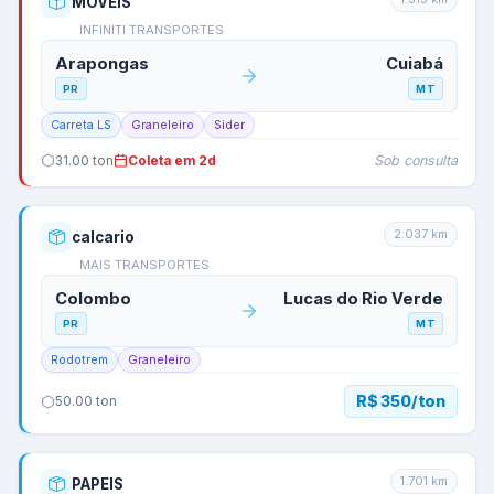
MOVEIS
INFINITI TRANSPORTES
Arapongas
Cuiabá
PR
MT
Carreta LS
Graneleiro
Sider
Sob consulta
31.00
ton
Coleta em 2d
2.037
km
calcario
MAIS TRANSPORTES
Colombo
Lucas do Rio Verde
PR
MT
Rodotrem
Graneleiro
R$ 350/ton
50.00
ton
1.701
km
PAPEIS