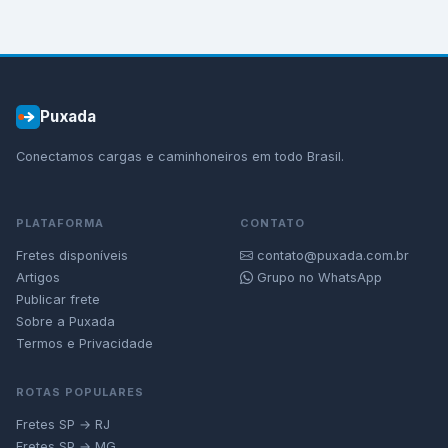
Puxada
Conectamos cargas e caminhoneiros em todo Brasil.
PLATAFORMA
CONTATO
Fretes disponíveis
contato@puxada.com.br
Artigos
Grupo no WhatsApp
Publicar frete
Sobre a Puxada
Termos e Privacidade
ROTAS POPULARES
Fretes SP → RJ
Fretes SP → MG