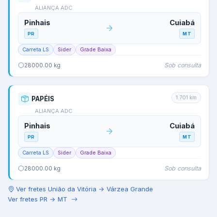
ALIANÇA ADC
Pinhais
Cuiabá
PR
MT
Carreta LS
Sider
Grade Baixa
Sob consulta
28000.00
kg
1.701
km
PAPÉIS
ALIANÇA ADC
Pinhais
Cuiabá
PR
MT
Carreta LS
Sider
Grade Baixa
Sob consulta
28000.00
kg
Ver fretes
União da Vitória
→
Várzea Grande
Ver fretes
PR
→
MT