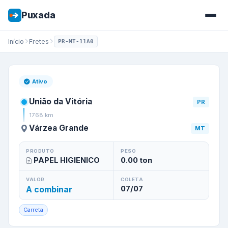
Puxada
Início
Fretes
PR-MT-11A0
Frete de
União da Vitória
/
PR
Ativo
União da Vitória
PR
1768
km
Várzea Grande
MT
PRODUTO
PESO
PAPEL HIGIENICO
0.00
ton
VALOR
COLETA
A combinar
07/07
Carreta