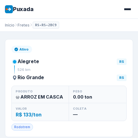
Puxada
Início
Fretes
RS-RS-2BC9
Frete de
Alegrete
/
RS
para
Ri
Ativo
Alegrete
RS
526
km
Rio Grande
RS
PRODUTO
PESO
ARROZ EM CASCA
0.00
ton
VALOR
COLETA
R$ 133/ton
—
Rodotrem