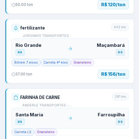
R$ 120/ton
50.00
ton
642
km
fertilizante
JORGINHO TRANSPORTES…
Rio Grande
Maçambará
RS
RS
Bitrem 7 eixos
Carreta 4º eixo
Graneleiro
R$ 156/ton
37.00
ton
281
km
FARINHA DE CARNE
ANDERLE TRANSPORTES -…
Santa Maria
Farroupilha
RS
RS
Carreta LS
Graneleiro