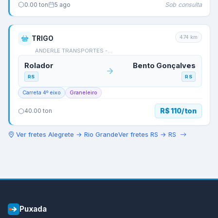
Sob consulta
0.00
ton
5 ago
474
km
TRIGO
ANDERLE TRANSPORTES -…
Rolador
Bento Gonçalves
RS
RS
Carreta 4º eixo
Graneleiro
R$ 110/ton
40.00
ton
Ver fretes
Alegrete
→
Rio Grande
Ver fretes
RS
→
RS
Puxada