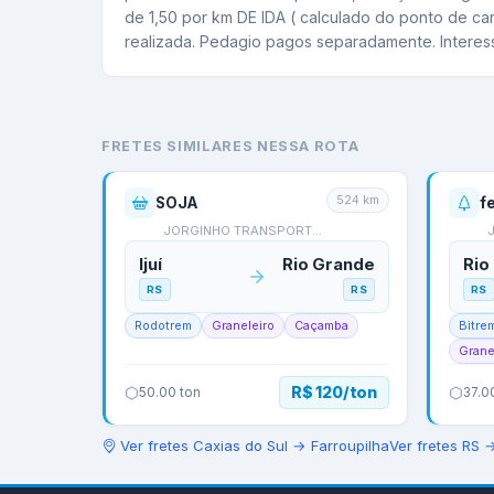
de 1,50 por km DE IDA ( calculado do ponto de car
realizada. Pedagio pagos separadamente. Interes
FRETES SIMILARES NESSA ROTA
524
km
SOJA
f
JORGINHO TRANSPORTES -…
Ijuí
Rio Grande
Rio
RS
RS
RS
Rodotrem
Graneleiro
Caçamba
Bitre
Grane
R$ 120/ton
50.00
ton
37.0
Ver fretes
Caxias do Sul
→
Farroupilha
Ver fretes
RS