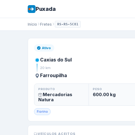
Puxada
Início
Fretes
RS-RS-5C81
Frete de
Caxias d
Ativo
Caxias do Sul
20
km
Farroupilha
PRODUTO
PESO
Mercadorias
600.00
kg
Natura
Fiorino
VEÍCULOS ACEITOS