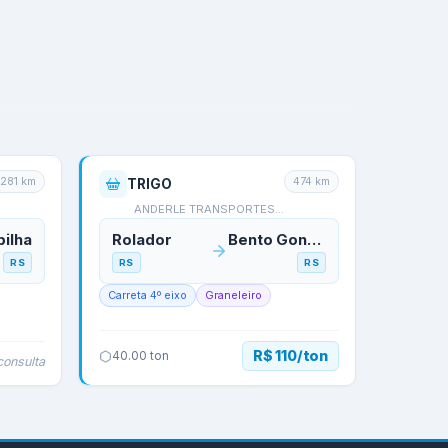
281
km
474
km
TRIGO
ANDERLE TRANSPORTES -…
pilha
Rolador
Bento Gonçalves
RS
RS
RS
Carreta 4º eixo
Graneleiro
R$ 110/ton
40.00
ton
consulta