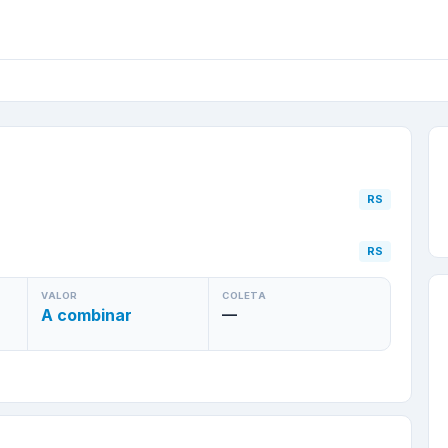
o Sul
/
RS
para
Farroupil
RS
RS
VALOR
COLETA
A combinar
—