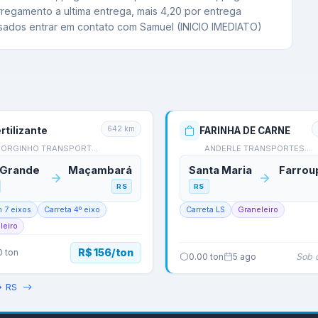
regamento a ultima entrega, mais 4,20 por entrega 
sados entrar em contato com Samuel (INICIO IMEDIATO)
642
km
ertilizante
FARINHA DE CARNE
JORGINHO TRANSPORTES…
ANDERLE TRANSPORTES -…
 Grande
Maçambará
Santa Maria
Farrou
RS
RS
m 7 eixos
Carreta 4º eixo
Carreta LS
Graneleiro
leiro
R$ 156/ton
0
ton
Sob 
0.00
ton
5 ago
→
RS