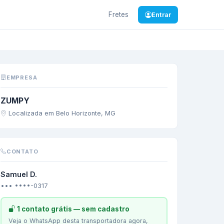
Fretes
Entrar
ha
/
RS
—
Mercadorias N
EMPRESA
ZUMPY
Localizada em Belo Horizonte, MG
CONTATO
Samuel D.
••• ••••-0317
1 contato grátis — sem cadastro
Veja o WhatsApp desta transportadora agora,