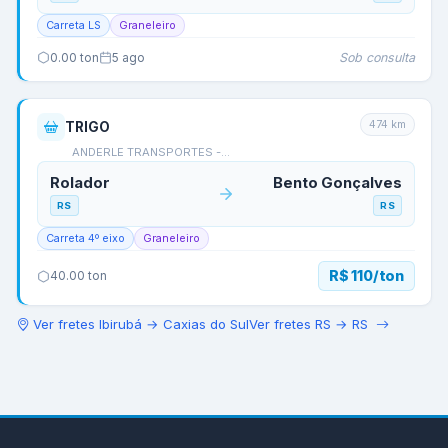
Carreta LS
Graneleiro
Sob consulta
0.00
ton
5 ago
474
km
TRIGO
ANDERLE TRANSPORTES -…
Rolador
Bento Gonçalves
RS
RS
Carreta 4º eixo
Graneleiro
R$ 110/ton
40.00
ton
Ver fretes
Ibirubá
→
Caxias do Sul
Ver fretes
RS
→
RS