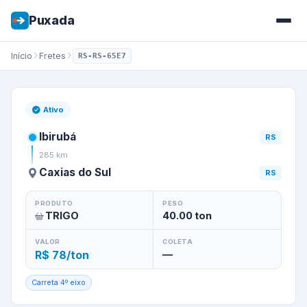
Puxada
Início
Fretes
RS-RS-65E7
Frete de
Ibirubá
/
RS
para
Caxi
Ativo
Ibirubá
RS
285
km
Caxias do Sul
RS
PRODUTO
PESO
TRIGO
40.00
ton
VALOR
COLETA
R$ 78/ton
—
Carreta 4º eixo