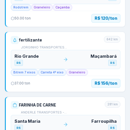
Rodotrem
Graneleiro
Caçamba
R$ 120/ton
50.00
ton
642
km
fertilizante
JORGINHO TRANSPORTES…
Rio Grande
Maçambará
RS
RS
Bitrem 7 eixos
Carreta 4º eixo
Graneleiro
R$ 156/ton
37.00
ton
281
km
FARINHA DE CARNE
ANDERLE TRANSPORTES -…
Santa Maria
Farroupilha
RS
RS