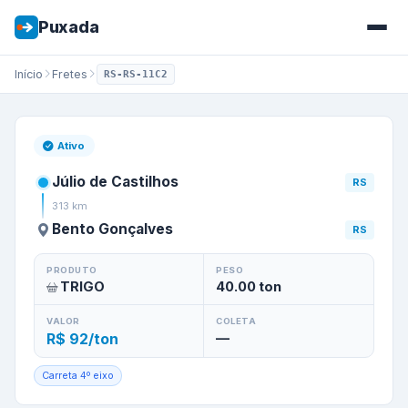
Puxada
Início
Fretes
RS-RS-11C2
Frete de
Júlio de Castilhos
/
R
Ativo
Júlio de Castilhos
RS
313
km
Bento Gonçalves
RS
PRODUTO
PESO
TRIGO
40.00
ton
VALOR
COLETA
R$ 92/ton
—
Carreta 4º eixo