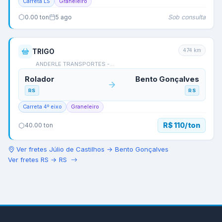
Carreta LS
Graneleiro
Sob consulta
0.00
ton
5 ago
474
km
TRIGO
ANDERLE TRANSPORTES -…
Rolador
Bento Gonçalves
RS
RS
Carreta 4º eixo
Graneleiro
R$ 110/ton
40.00
ton
Ver fretes
Júlio de Castilhos
→
Bento Gonçalves
Ver fretes
RS
→
RS