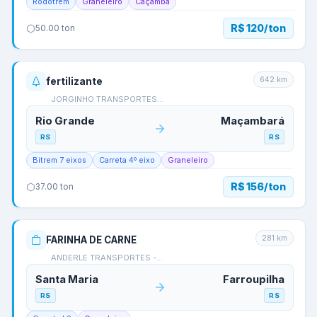
Rodotrem
Graneleiro
Caçamba
R$ 120/ton
50.00
ton
642
km
fertilizante
JORGINHO TRANSPORTES…
Rio Grande
Maçambará
RS
RS
Bitrem 7 eixos
Carreta 4º eixo
Graneleiro
R$ 156/ton
37.00
ton
281
km
FARINHA DE CARNE
ANDERLE TRANSPORTES -…
Santa Maria
Farroupilha
RS
RS