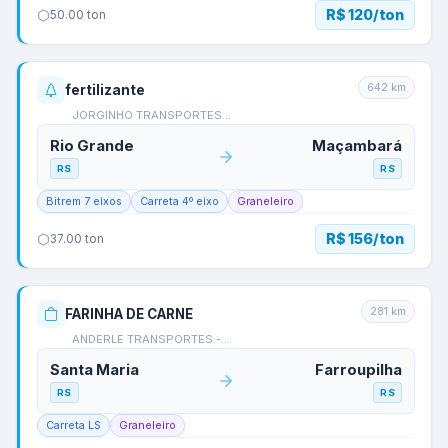
R$ 120/ton
50.00
ton
642
km
fertilizante
JORGINHO TRANSPORTES…
Rio Grande
Maçambará
RS
RS
Bitrem 7 eixos
Carreta 4º eixo
Graneleiro
R$ 156/ton
37.00
ton
281
km
FARINHA DE CARNE
ANDERLE TRANSPORTES -…
Santa Maria
Farroupilha
RS
RS
Carreta LS
Graneleiro