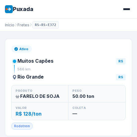
Puxada
Início
Fretes
RS-RS-E372
Frete de
Muitos Capões
/
RS
p
Ativo
Muitos Capões
RS
586
km
Rio Grande
RS
PRODUTO
PESO
FARELO DE SOJA
50.00
ton
VALOR
COLETA
R$ 128/ton
—
Rodotrem