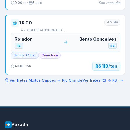
Sob consulta
0.00
ton
5 ago
474
km
TRIGO
ANDERLE TRANSPORTES -…
Rolador
Bento Gonçalves
RS
RS
Carreta 4º eixo
Graneleiro
R$ 110/ton
40.00
ton
Ver fretes
Muitos Capões
→
Rio Grande
Ver fretes
RS
→
RS
Puxada