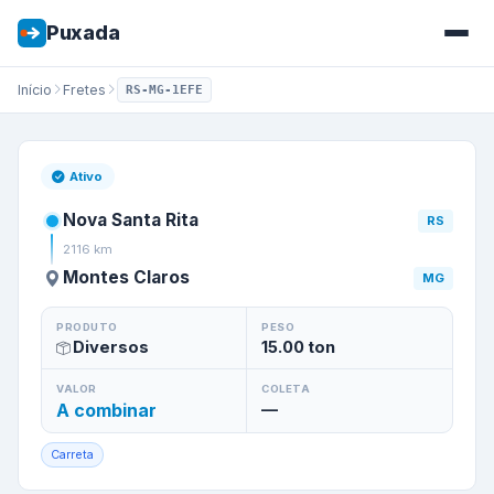
Puxada
Início
Fretes
RS-MG-1EFE
Frete de
Nova Santa Rita
/
RS
Ativo
Nova Santa Rita
RS
2116
km
Montes Claros
MG
PRODUTO
PESO
Diversos
15.00
ton
VALOR
COLETA
A combinar
—
Carreta