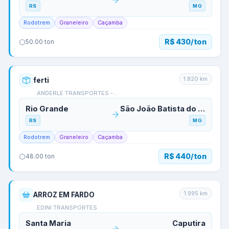
RS
MG
Rodotrem
Graneleiro
Caçamba
R$ 430/ton
50.00
ton
1.820
km
ferti
ANDERLE TRANSPORTES -…
Rio Grande
São João Batista do Glória
RS
MG
Rodotrem
Graneleiro
Caçamba
R$ 440/ton
48.00
ton
1.995
km
ARROZ EM FARDO
EDINI TRANSPORTES
Santa Maria
Caputira