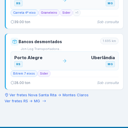
RS
MG
Carreta 4º eixo
Graneleiro
Sider
+
1
Sob consulta
39.00
ton
1.695
km
Bancos desmontados
Jcn Log Transportadora…
Porto Alegre
Uberlândia
RS
MG
Bitrem 7 eixos
Sider
Sob consulta
28.00
ton
Ver fretes
Nova Santa Rita
→
Montes Claros
Ver fretes
RS
→
MG