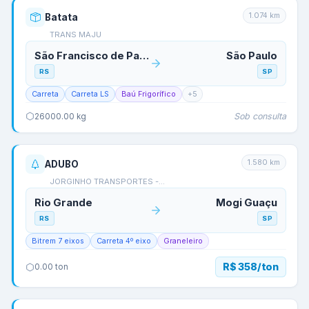
1.074
km
Batata
TRANS MAJU
São Francisco de Paula
São Paulo
RS
SP
Carreta
Carreta LS
Baú Frigorífico
+
5
Sob consulta
26000.00
kg
1.580
km
ADUBO
JORGINHO TRANSPORTES -…
Rio Grande
Mogi Guaçu
RS
SP
Bitrem 7 eixos
Carreta 4º eixo
Graneleiro
R$ 358/ton
0.00
ton