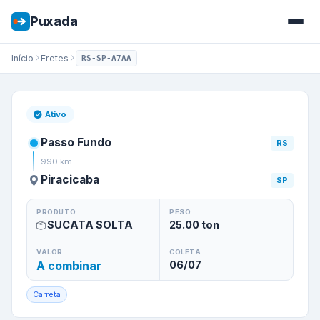
Puxada
Início
Fretes
RS-SP-A7AA
Frete de
Passo Fundo
/
RS
par
Ativo
Passo Fundo
RS
990
km
Piracicaba
SP
PRODUTO
PESO
SUCATA SOLTA
25.00
ton
VALOR
COLETA
A combinar
06/07
Carreta