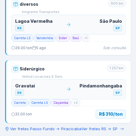
900
km
diversos
Imigrante Transportes
Lagoa Vermelha
São Paulo
RS
SP
Carreta LS
Vanderléia
Sider
Baú
+
1
Sob consulta
29.00
ton
5 ago
1.257
km
Siderúrgico
Vellod Locacoes E Serv…
Gravataí
Pindamonhangaba
RS
SP
Carreta
Carreta LS
Caçamba
+
2
R$ 310/ton
32.00
ton
Ver fretes
Passo Fundo
→
Piracicaba
Ver fretes
RS
→
SP