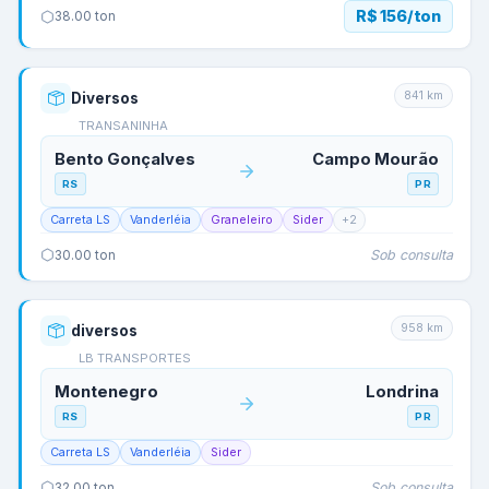
R$ 156/ton
38.00
ton
841
km
Diversos
TRANSANINHA
Bento Gonçalves
Campo Mourão
RS
PR
Carreta LS
Vanderléia
Graneleiro
Sider
+
2
Sob consulta
30.00
ton
958
km
diversos
LB TRANSPORTES
Montenegro
Londrina
RS
PR
Carreta LS
Vanderléia
Sider
Sob consulta
32.00
ton