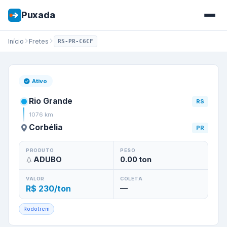
Puxada
Início
Fretes
RS-PR-C6CF
Frete de
Rio Grande
/
RS
para
Ativo
Rio Grande
RS
1076
km
Corbélia
PR
PRODUTO
PESO
ADUBO
0.00
ton
VALOR
COLETA
R$ 230/ton
—
Rodotrem