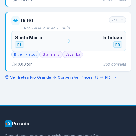
759
km
TRIGO
TRANSPORTADORA E LOGÍS…
Santa Maria
Imbituva
RS
PR
Bitrem 7 eixos
Graneleiro
Caçamba
Sob consulta
40.00
ton
Ver fretes
Rio Grande
→
Corbélia
Ver fretes
RS
→
PR
Puxada
Conectamos cargas e caminhoneiros em todo Brasil.