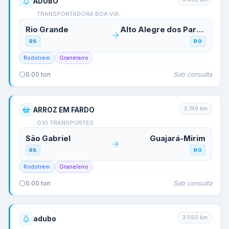
ADUBO
TRANSPORTADORA BOA VIA…
Rio Grande
Alto Alegre dos Parecis
RS
RO
Rodotrem
Graneleiro
Sob consulta
0.00
ton
3.749
km
ARROZ EM FARDO
G10 TRANSPORTES
São Gabriel
Guajará-Mirim
RS
RO
Rodotrem
Graneleiro
Sob consulta
0.00
ton
3.550
km
adubo