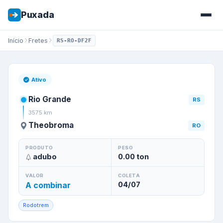
Puxada
Início
Fretes
RS-RO-DF2F
Frete de
Rio Grande
/
RS
para
Ativo
Rio Grande
RS
3575
km
Theobroma
RO
PRODUTO
PESO
adubo
0.00
ton
VALOR
COLETA
A combinar
04/07
Rodotrem