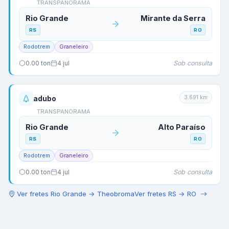
TRANSPANORAMA
Rio Grande
Mirante da Serra
RS
RO
Rodotrem
Graneleiro
Sob consulta
0.00
ton
4 jul
3.691
km
adubo
TRANSPANORAMA
Rio Grande
Alto Paraíso
RS
RO
Rodotrem
Graneleiro
Sob consulta
0.00
ton
4 jul
Ver fretes
Rio Grande
→
Theobroma
Ver fretes
RS
→
RO