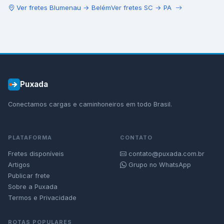
Ver fretes
Blumenau
→
Belém
Ver fretes
SC
→
PA
Puxada
Conectamos cargas e caminhoneiros em todo Brasil.
PLATAFORMA
CONTATO
Fretes disponíveis
contato@puxada.com.br
Artigos
Grupo no WhatsApp
Publicar frete
Sobre a Puxada
Termos e Privacidade
ROTAS POPULARES