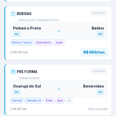
3.495
km
BEBIDAS
BRASILEIRO TRANSPORTES
Pinheiro Preto
Belém
SC
PA
Bitrem 7 eixos
Graneleiro
Sider
R$ 650/ton
40.00
ton
3.420
km
PRÉ FORMA
TRANSGASAN
Guarujá do Sul
Benevides
SC
PA
Carreta
Carreta LS
Sider
Baú
+
4
Sob consulta
19.00
ton