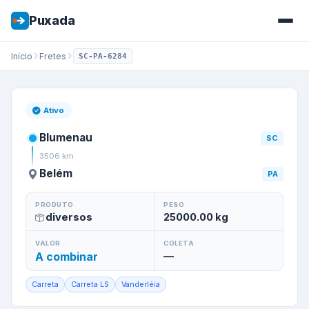
Puxada
Início
Fretes
SC-PA-6284
Frete de
Blumenau
/
SC
para
B
Ativo
Blumenau
SC
3506
km
Belém
PA
PRODUTO
PESO
diversos
25000.00
kg
VALOR
COLETA
A combinar
—
Carreta
Carreta LS
Vanderléia