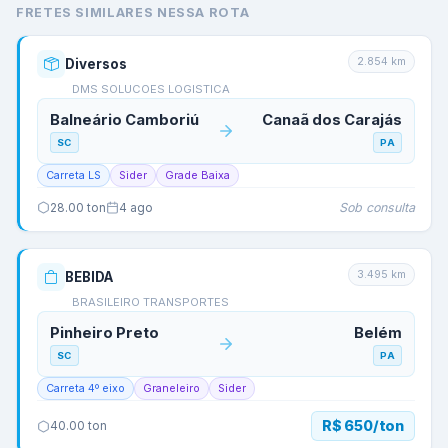
FRETES SIMILARES NESSA ROTA
2.854
km
Diversos
DMS SOLUCOES LOGISTICA
Balneário Camboriú
Canaã dos Carajás
SC
PA
Carreta LS
Sider
Grade Baixa
Sob consulta
28.00
ton
4 ago
3.495
km
BEBIDA
BRASILEIRO TRANSPORTES
Pinheiro Preto
Belém
SC
PA
Carreta 4º eixo
Graneleiro
Sider
R$ 650/ton
40.00
ton