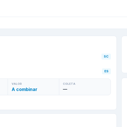
/
SC
para
Linhares
/
ES
SC
ES
VALOR
COLETA
A combinar
—