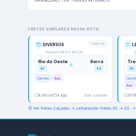
GRANELEIRO TER TRAVAS INTERNOS
FRETES SIMILARES NESSA ROTA
1.599
km
DIVERSOS
L
TRANSPORTES MOOR
Rio do Oeste
Serra
Tre
SC
ES
SC
Carreta
Baú
Carre
Baú
Sob consulta
8.00
ton
4 ago
3078
Ver fretes
Caçador
→
Linhares
Ver fretes
SC
→
ES