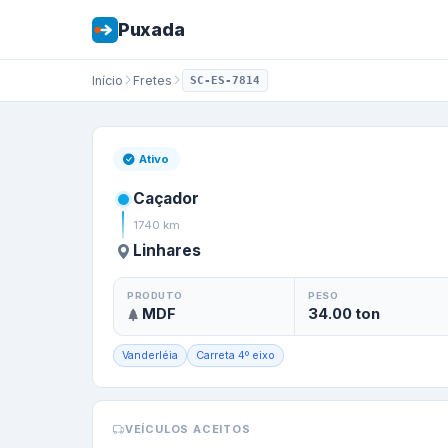
Puxada
Início
Fretes
SC-ES-7814
Frete de
Caçador
Ativo
Caçador
1740
km
Linhares
PRODUTO
PESO
MDF
34.00
ton
Vanderléia
Carreta 4º eixo
VEÍCULOS ACEITOS