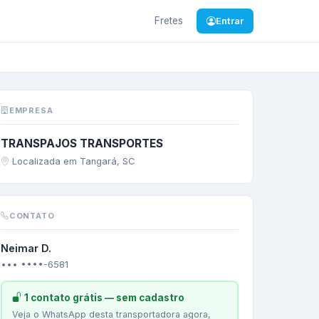
Fretes
Entrar
—
MDF
EMPRESA
TRANSPAJOS TRANSPORTES
Localizada em Tangará, SC
CONTATO
Neimar D.
••• ••••-6581
1 contato grátis — sem cadastro
Veja o WhatsApp desta transportadora agora,