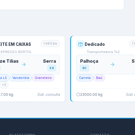
1.663
km
1
EITE EM CAIXAS
Dedicado
EXPRESSO BERTOL
Transportadora Tv2
ze Tílias
Serra
Palhoça
S
ES
SC
ta LS
Vanderléia
Graneleiro
Carreta
Baú
+
3
Sob consulta
Sob 
7.00
kg
23000.00
kg