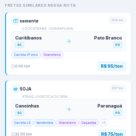
FRETES SIMILARES NESSA ROTA
306
km
semente
COOCATRANS -GUARAPUAVA…
Curitibanos
Pato Branco
SC
PR
Carreta 4º eixo
Graneleiro
R$ 95/ton
0.00
ton
267
km
SOJA
ATRAQ LOGISTICA DO BRA…
Canoinhas
Paranaguá
SC
PR
Carreta LS
Vanderléia
Graneleiro
Caçamba
+
4
R$ 75/ton
32.00
ton