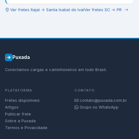
Ver fretes
Itajaí
→
Santa Isabel do Ivaí
Ver fretes
SC
→
PR
Puxada
Conectamos cargas e caminhoneiros em todo Brasil.
PLATAFORMA
CONTATO
Fretes disponíveis
contato@puxada.com.br
Artigos
Grupo no WhatsApp
Publicar frete
Sobre a Puxada
Termos e Privacidade