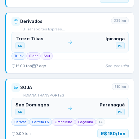
339
km
Derivados
Ll Transportes Express…
Treze Tílias
Ipiranga
SC
PR
Truck
Sider
Baú
Sob consulta
12.00
ton
7 ago
510
km
SOJA
INDIANA TRANSPORTES
São Domingos
Paranaguá
SC
PR
Carreta
Carreta LS
Graneleiro
Caçamba
+
4
R$ 160/ton
0.00
ton