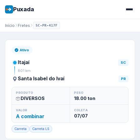
Puxada
Início
Fretes
SC-PR-417F
Frete de
Itajaí
/
SC
para
Santa 
Ativo
Itajaí
SC
801
km
Santa Isabel do Ivaí
PR
PRODUTO
PESO
DIVERSOS
18.00
ton
VALOR
COLETA
A combinar
07/07
Carreta
Carreta LS