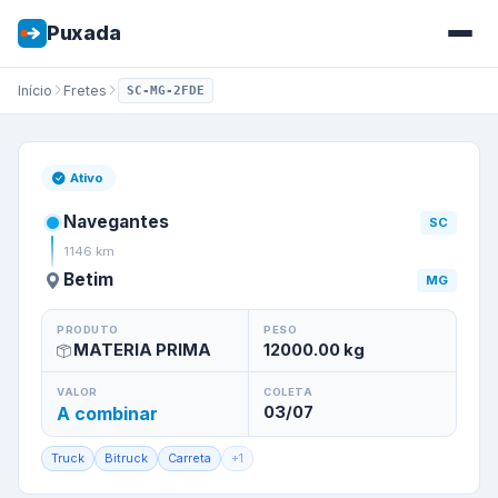
Puxada
Início
Fretes
SC-MG-2FDE
Frete de
Navegantes
/
SC
par
Ativo
Navegantes
SC
1146
km
Betim
MG
PRODUTO
PESO
MATERIA PRIMA
12000.00
kg
VALOR
COLETA
A combinar
03/07
Truck
Bitruck
Carreta
+
1