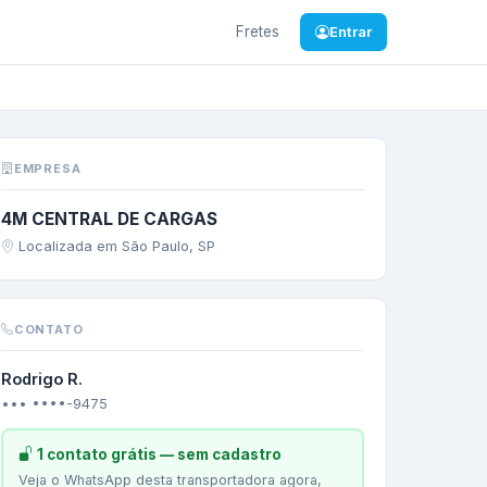
Fretes
Entrar
beraba
/
MG
—
diiversos
EMPRESA
4M CENTRAL DE CARGAS
Localizada em São Paulo, SP
CONTATO
Rodrigo R.
••• ••••-9475
1 contato grátis — sem cadastro
Veja o WhatsApp desta transportadora agora,