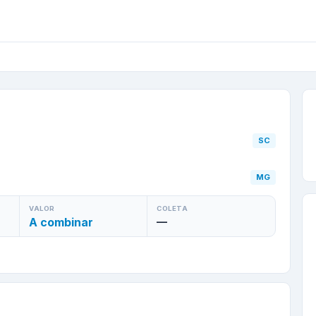
cisco do Sul
/
SC
para
U
SC
MG
VALOR
COLETA
A combinar
—