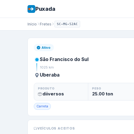
Puxada
Início
Fretes
SC-MG-52AC
Frete de
São Fran
Ativo
São Francisco do Sul
1025
km
Uberaba
PRODUTO
PESO
diiversos
25.00
ton
Carreta
VEÍCULOS ACEITOS