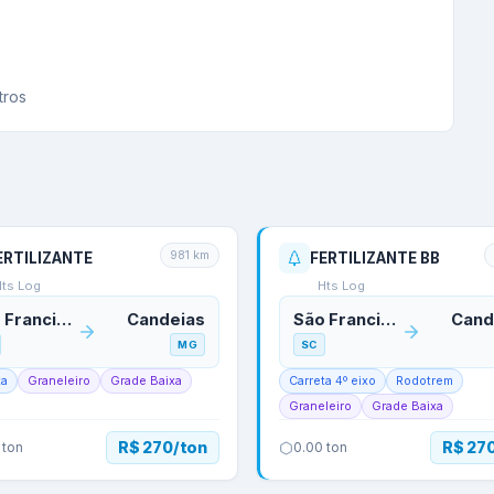
tros
981
km
ERTILIZANTE
FERTILIZANTE BB
Hts Log
Hts Log
São Francisco do Sul
Candeias
São Francisco do Sul
Cand
MG
SC
ta
Graneleiro
Grade Baixa
Carreta 4º eixo
Rodotrem
Graneleiro
Grade Baixa
R$ 270/ton
R$ 27
ton
0.00
ton