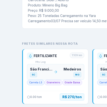
 Produto: Minerio Big Bag

 Preço: R$ 9.000,00

 Peso: 25 Toneladas Carregamento na Yara

 Carregamento03/07 Precisa ser veículo 14,50 me
FRETES SIMILARES NESSA ROTA
1.109
km
FERTILIZANTE
F
Hts Log
São Francisco do Sul
Medeiros
SC
MG
SC
Carreta LS
Graneleiro
Grade Baixa
Carre
R$ 270/ton
0.00
ton
0.00