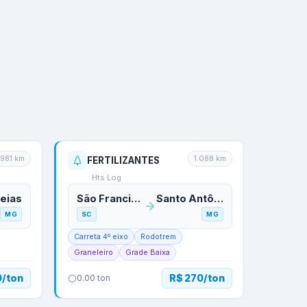
981
km
1.088
km
FERTILIZANTES
Hts Log
eias
São Francisco do Sul
Santo Antônio do Monte
MG
SC
MG
Carreta 4º eixo
Rodotrem
Graneleiro
Grade Baixa
0/ton
R$ 270/ton
0.00
ton