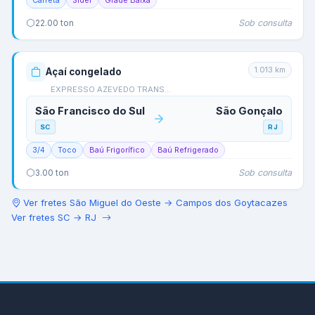
Carreta
Sider
Grade Baixa
Sob consulta
22.00
ton
1.013
km
Açaí congelado
EXPRESSO AZEVEDO TRANS…
São Francisco do Sul
São Gonçalo
SC
RJ
3/4
Toco
Baú Frigorífico
Baú Refrigerado
Sob consulta
3.00
ton
Ver fretes
São Miguel do Oeste
→
Campos dos Goytacazes
Ver fretes
SC
→
RJ