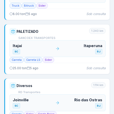
Truck
Bitruck
Sider
Sob consulta
8.00
ton
5 ago
1.240
km
PALETIZADO
SANCOEX TRANSPORTES
Itajaí
Itaperuna
SC
RJ
Carreta
Carreta LS
Sider
Sob consulta
25.00
ton
5 ago
1.114
km
Diversos
RD Transportes
Joinville
Rio das Ostras
SC
RJ