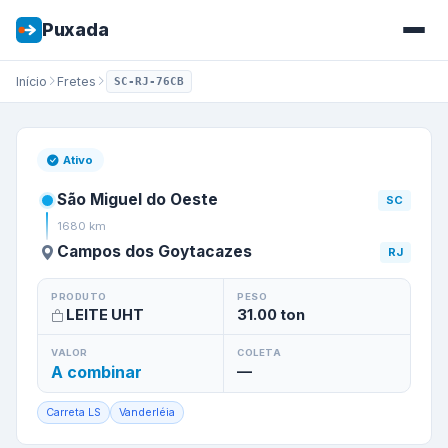
Puxada
Início
Fretes
SC-RJ-76CB
Frete de
São Miguel do Oeste
Ativo
São Miguel do Oeste
SC
1680
km
Campos dos Goytacazes
RJ
PRODUTO
PESO
LEITE UHT
31.00
ton
VALOR
COLETA
A combinar
—
Carreta LS
Vanderléia