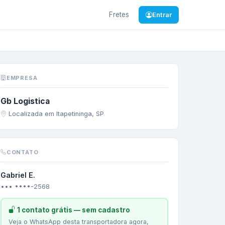
Fretes
Entrar
G
—
GRAMA ESMERAL
EMPRESA
Gb Logistica
Localizada em Itapetininga, SP
CONTATO
Gabriel E.
••• ••••-2568
1 contato grátis — sem cadastro
Veja o WhatsApp desta transportadora agora,