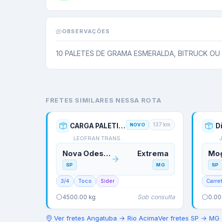
OBSERVAÇÕES
10 PALETES DE GRAMA ESMERALDA, BITRUCK OU
FRETES SIMILARES NESSA ROTA
137
km
CARGA PALETIZADA
NOVO
D
LEOFRAN TRANSPORTES
J
Nova Odessa
Extrema
SP
MG
SP
3/4
Toco
Sider
Carre
Sob consulta
4500.00
kg
0.00
Ver fretes
Angatuba
→
Rio Acima
Ver fretes
SP
→
MG