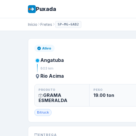
Puxada
Início
Fretes
SP-MG-6AB2
Frete de
Angatub
Ativo
Angatuba
803
km
Rio Acima
PRODUTO
PESO
GRAMA
19.00
ton
ESMERALDA
Bitruck
ENTREGA