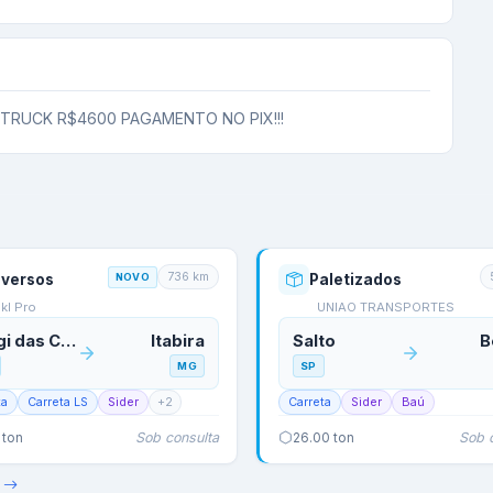
 TRUCK R$4600 PAGAMENTO NO PIX!!!
736
km
iversos
NOVO
Paletizados
kl Pro
UNIAO TRANSPORTES
Mogi das Cruzes
Itabira
Salto
B
MG
SP
ta
Carreta LS
Sider
+
2
Carreta
Sider
Baú
Sob consulta
Sob 
ton
26.00
ton