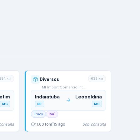
594
km
639
km
Diversos
Mf Import Comercio Int…
etim
Indaiatuba
Leopoldina
MG
SP
MG
Truck
Baú
consulta
Sob consulta
11.00
ton
5 ago