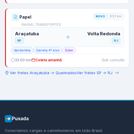
833
km
Papel
NOVO
RAFAEL TRANSPORTES
Araçatuba
Volta Redonda
SP
RJ
Vanderléia
Carreta 4º eixo
Sider
Sob consulta
33.00
ton
Coleta amanhã
Ver fretes
Araçatuba
→
Queimados
Ver fretes
SP
→
RJ
Puxada
Conectamos cargas e caminhoneiros em todo Brasil.