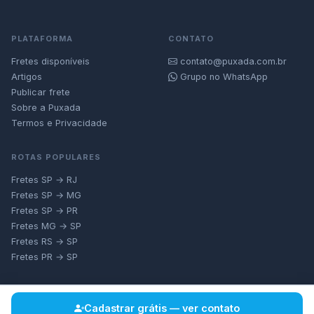
PLATAFORMA
CONTATO
Fretes disponíveis
contato@puxada.com.br
Artigos
Grupo no WhatsApp
Publicar frete
Sobre a Puxada
Termos e Privacidade
ROTAS POPULARES
Fretes SP → RJ
Fretes SP → MG
Fretes SP → PR
Fretes MG → SP
Fretes RS → SP
Fretes PR → SP
Cadastrar grátis — ver contato
© 2026 Puxada — Plataforma de Fretes