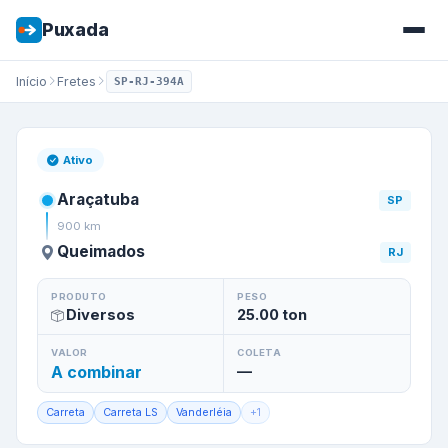
Puxada
Início
Fretes
SP-RJ-394A
Frete de
Araçatuba
/
SP
para
Ativo
Araçatuba
SP
900
km
Queimados
RJ
PRODUTO
PESO
Diversos
25.00
ton
VALOR
COLETA
A combinar
—
Carreta
Carreta LS
Vanderléia
+
1