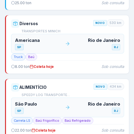
Sob consulta
25.00
ton
530
km
Diversos
NOVO
TRANSPORTES MINICH
Americana
Rio de Janeiro
SP
RJ
Truck
Baú
Sob consulta
8.00
ton
Coleta hoje
434
km
ALIMENTÍCIO
NOVO
SPEEDY LOG TRANSPORTE…
São Paulo
Rio de Janeiro
SP
RJ
Carreta LS
Baú Frigorífico
Baú Refrigerado
Sob consulta
22.00
ton
Coleta hoje