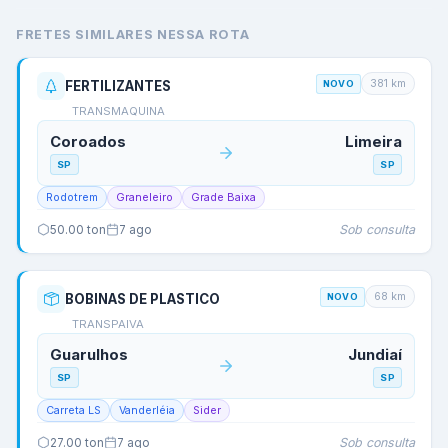
FRETES SIMILARES NESSA ROTA
381
km
FERTILIZANTES
NOVO
TRANSMAQUINA
Coroados
Limeira
SP
SP
Rodotrem
Graneleiro
Grade Baixa
Sob consulta
50.00
ton
7 ago
68
km
BOBINAS DE PLASTICO
NOVO
TRANSPAIVA
Guarulhos
Jundiaí
SP
SP
Carreta LS
Vanderléia
Sider
Sob consulta
27.00
ton
7 ago