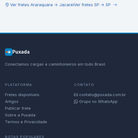
Ver fretes
Araraquara
→
Jacareí
Ver fretes
SP
→
SP
Puxada
Conectamos cargas e caminhoneiros em todo Brasil.
PLATAFORMA
CONTATO
Fretes disponíveis
contato@puxada.com.br
Artigos
Grupo no WhatsApp
Publicar frete
Sobre a Puxada
Termos e Privacidade
ROTAS POPULARES