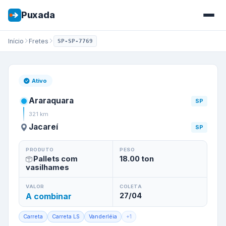
Puxada
Início
Fretes
SP-SP-7769
Frete de
Araraquara
/
SP
para
Ativo
Araraquara
SP
321
km
Jacareí
SP
PRODUTO
PESO
Pallets com
18.00
ton
vasilhames
VALOR
COLETA
A combinar
27/04
Carreta
Carreta LS
Vanderléia
+
1