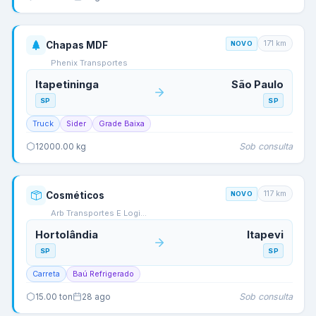
171
km
Chapas MDF
NOVO
Phenix Transportes
Itapetininga
São Paulo
SP
SP
Truck
Sider
Grade Baixa
Sob consulta
12000.00
kg
117
km
Cosméticos
NOVO
Arb Transportes E Logi…
Hortolândia
Itapevi
SP
SP
Carreta
Baú Refrigerado
Sob consulta
15.00
ton
28 ago