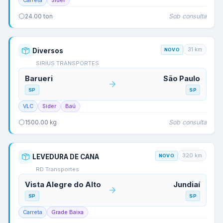
Carreta
Sider
Sob consulta
24.00
ton
31
km
Diversos
NOVO
SIRIUS TRANSPORTES
Barueri
São Paulo
SP
SP
VLC
Sider
Baú
Sob consulta
1500.00
kg
320
km
LEVEDURA DE CANA
NOVO
RD Transportes
Vista Alegre do Alto
Jundiaí
SP
SP
Carreta
Grade Baixa