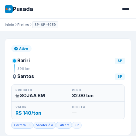
Puxada
Início
Fretes
SP-SP-60ED
Frete de
Bariri
/
SP
para
Santo
Ativo
Bariri
SP
399
km
Santos
SP
PRODUTO
PESO
SOJAA BM
32.00
ton
VALOR
COLETA
R$ 140/ton
—
Carreta LS
Vanderléia
Bitrem
+
2