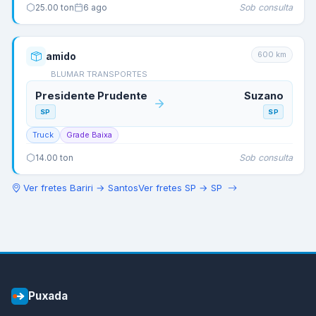
Sob consulta
25.00
ton
6 ago
600
km
amido
BLUMAR TRANSPORTES
Presidente Prudente
Suzano
SP
SP
Truck
Grade Baixa
Sob consulta
14.00
ton
Ver fretes
Bariri
→
Santos
Ver fretes
SP
→
SP
Puxada