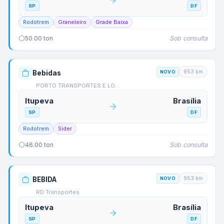
SP
DF
Rodotrem
Graneleiro
Grade Baixa
Sob consulta
50.00
ton
953
km
Bebidas
NOVO
PORTO TRANSPORTES E LO…
Itupeva
Brasília
SP
DF
Rodotrem
Sider
Sob consulta
46.00
ton
953
km
BEBIDA
NOVO
RD Transportes
Itupeva
Brasília
SP
DF