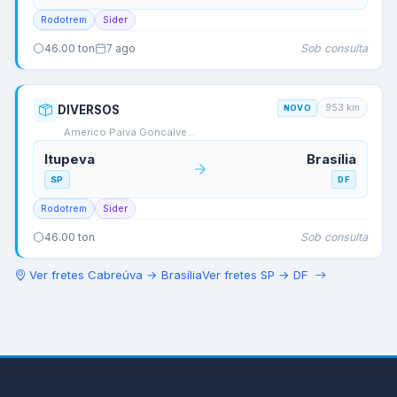
Rodotrem
Sider
Sob consulta
46.00
ton
7 ago
953
km
DIVERSOS
NOVO
Americo Paiva Goncalve…
Itupeva
Brasília
SP
DF
Rodotrem
Sider
Sob consulta
46.00
ton
Ver fretes
Cabreúva
→
Brasília
Ver fretes
SP
→
DF