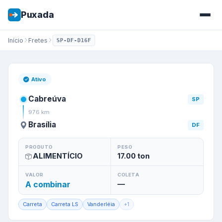
Puxada
Início
Fretes
SP-DF-D16F
Frete de
Cabreúva
/
SP
para
Br
Ativo
Cabreúva
SP
976
km
Brasília
DF
PRODUTO
PESO
ALIMENTÍCIO
17.00
ton
VALOR
COLETA
A combinar
—
Carreta
Carreta LS
Vanderléia
+
1