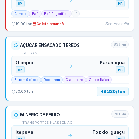
SP
PR
Carreta
Baú
Baú Frigorífico
+
1
Sob consulta
19.00
ton
Coleta amanhã
839
km
AÇÚCAR ENSACADO TEREOS
SOTRAN
Olímpia
Paranaguá
SP
PR
Bitrem 9 eixos
Rodotrem
Graneleiro
Grade Baixa
R$ 220/ton
50.00
ton
784
km
MINERIO DE FERRO
TRANSPORTES KLASSEN AG…
Itapeva
Foz do Iguaçu