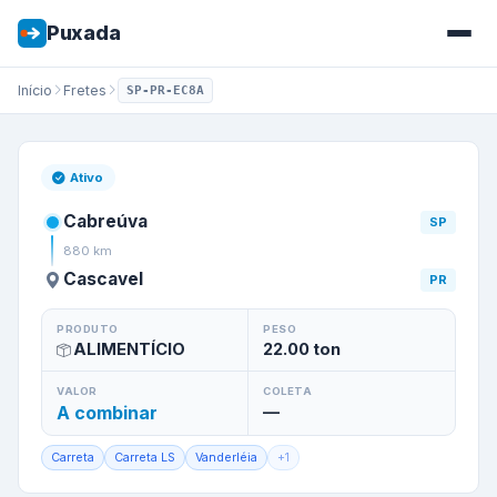
Puxada
Início
Fretes
SP-PR-EC8A
Frete de
Cabreúva
/
SP
para
C
Ativo
Cabreúva
SP
880
km
Cascavel
PR
PRODUTO
PESO
ALIMENTÍCIO
22.00
ton
VALOR
COLETA
A combinar
—
Carreta
Carreta LS
Vanderléia
+
1