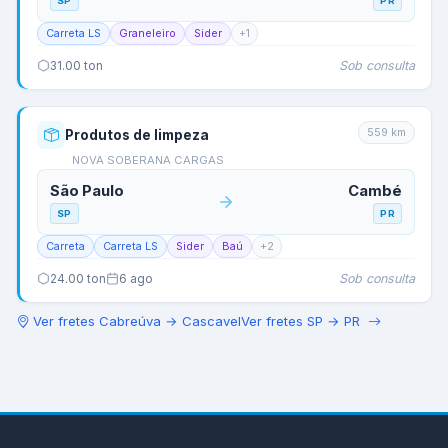
SP
PR
Carreta LS
Graneleiro
Sider
+
1
Sob consulta
31.00
ton
559
km
Produtos de limpeza
NOVA SOBERANA CARGAS
São Paulo
Cambé
SP
PR
Carreta
Carreta LS
Sider
Baú
+
2
Sob consulta
24.00
ton
6 ago
Ver fretes
Cabreúva
→
Cascavel
Ver fretes
SP
→
PR