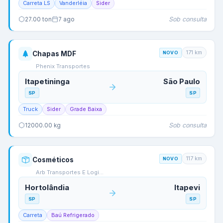
Carreta LS
Vanderléia
Sider
Sob consulta
27.00
ton
7 ago
171
km
Chapas MDF
NOVO
Phenix Transportes
Itapetininga
São Paulo
SP
SP
Truck
Sider
Grade Baixa
Sob consulta
12000.00
kg
117
km
Cosméticos
NOVO
Arb Transportes E Logi…
Hortolândia
Itapevi
SP
SP
Carreta
Baú Refrigerado