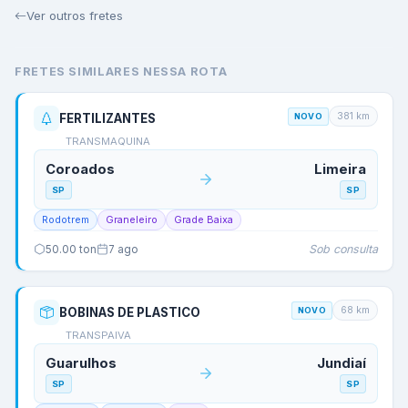
Ver outros fretes
FRETES SIMILARES NESSA ROTA
381
km
FERTILIZANTES
NOVO
TRANSMAQUINA
Coroados
Limeira
SP
SP
Rodotrem
Graneleiro
Grade Baixa
Sob consulta
50.00
ton
7 ago
68
km
BOBINAS DE PLASTICO
NOVO
TRANSPAIVA
Guarulhos
Jundiaí
SP
SP