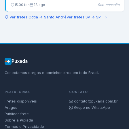
Sob consulta
15.00
ton
28 ago
Ver fretes
Cotia
→
Santo André
Ver fretes
SP
→
SP
Puxada
Conectamos cargas e caminhoneiros em todo Brasil.
PLATAFORMA
CONTATO
Fretes disponíveis
contato@puxada.com.br
Artigos
Grupo no WhatsApp
Publicar frete
Sobre a Puxada
Termos e Privacidade