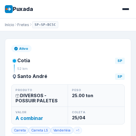
Puxada
Início
Fretes
SP-SP-BC5C
Frete de
Cotia
/
SP
para
Santo
Ativo
Cotia
SP
52
km
Santo André
SP
PRODUTO
PESO
DIVERSOS -
25.00
ton
POSSUIR PALETES
VALOR
COLETA
A combinar
25/04
Carreta
Carreta LS
Vanderléia
+
1