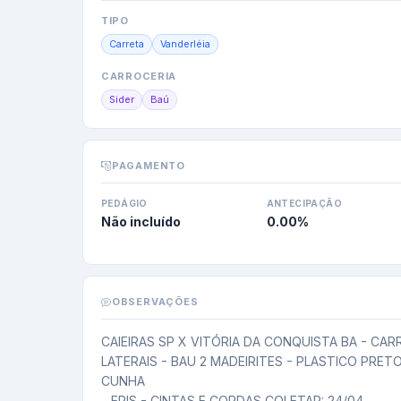
TIPO
Carreta
Vanderléia
CARROCERIA
Sider
Baú
PAGAMENTO
PEDÁGIO
ANTECIPAÇÃO
Não incluído
0.00
%
OBSERVAÇÕES
CAIEIRAS SP X VITÓRIA DA CONQUISTA BA - CARR
LATERAIS - BAU 2 MADEIRITES - PLASTICO PRETO
CUNHA

- EPIS - CINTAS E CORDAS COLETAR: 24/04
