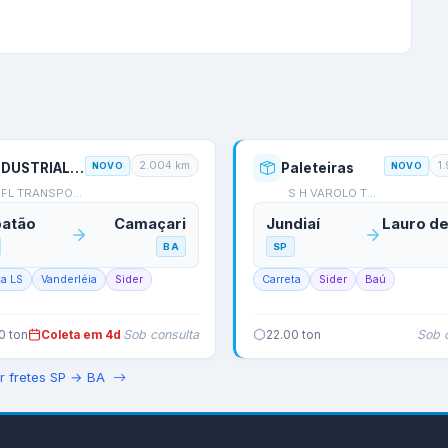
2.004
km
1
INDUSTRIALIZADO
NOVO
Paleteiras
NOVO
JFL TRANSPORTES - AGÊN…
S H VAROLO TRANSPORTES
atão
Camaçari
Jundiaí
BA
SP
ta LS
Vanderléia
Sider
Carreta
Sider
Baú
Sob consulta
Sob 
0
ton
Coleta em 4d
22.00
ton
r fretes
SP
→
BA