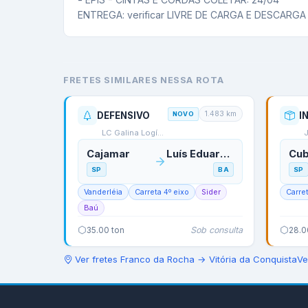
ENTREGA: verificar LIVRE DE CARGA E DESCARGA
FRETES SIMILARES NESSA ROTA
1.483
km
DEFENSIVO
NOVO
LC Galina Logística
Cajamar
Luís Eduardo Magalhães
Cub
SP
BA
SP
Vanderléia
Carreta 4º eixo
Sider
Carre
Baú
Sob consulta
35.00
ton
28.0
Ver fretes
Franco da Rocha
→
Vitória da Conquista
Ve