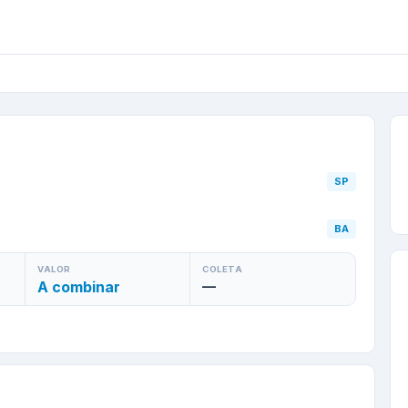
da Rocha
/
SP
para
Vitóri
SP
BA
VALOR
COLETA
A combinar
—