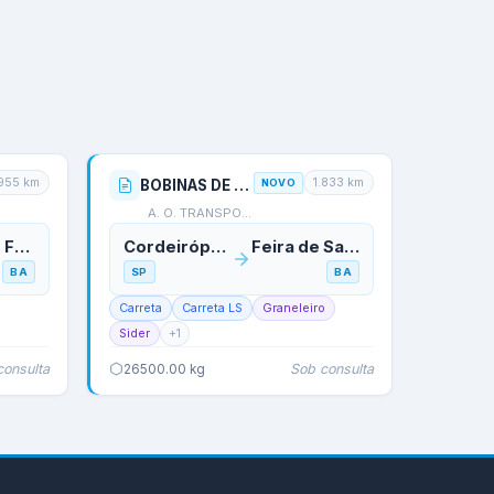
.955
km
1.833
km
BOBINAS DE PAPEL
NOVO
A. O. TRANSPORTES
Lauro de Freitas
Cordeirópolis
Feira de Santana
BA
SP
BA
Carreta
Carreta LS
Graneleiro
Sider
+
1
consulta
Sob consulta
26500.00
kg