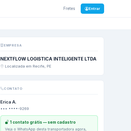
Fretes
Entrar
a da Conquista
/
BA
—
H
EMPRESA
NEXTFLOW LOGISTICA INTELIGENTE LTDA
Localizada em Recife, PE
CONTATO
Erica A.
••• ••••-9269
1 contato grátis — sem cadastro
Veja o WhatsApp desta transportadora agora,