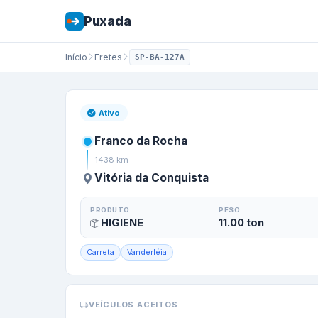
Puxada
Início
Fretes
SP-BA-127A
Frete de
Franco 
Ativo
Franco da Rocha
1438
km
Vitória da Conquista
PRODUTO
PESO
HIGIENE
11.00
ton
Carreta
Vanderléia
VEÍCULOS ACEITOS