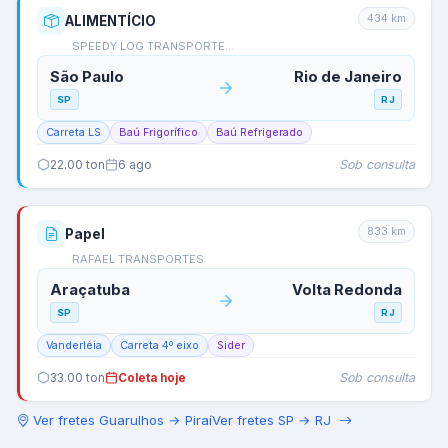
434
km
ALIMENTÍCIO
SPEEDY LOG TRANSPORTE…
São Paulo
Rio de Janeiro
SP
RJ
Carreta LS
Baú Frigorífico
Baú Refrigerado
Sob consulta
22.00
ton
6 ago
833
km
Papel
RAFAEL TRANSPORTES
Araçatuba
Volta Redonda
SP
RJ
Vanderléia
Carreta 4º eixo
Sider
Sob consulta
33.00
ton
Coleta hoje
Ver fretes
Guarulhos
→
Piraí
Ver fretes
SP
→
RJ