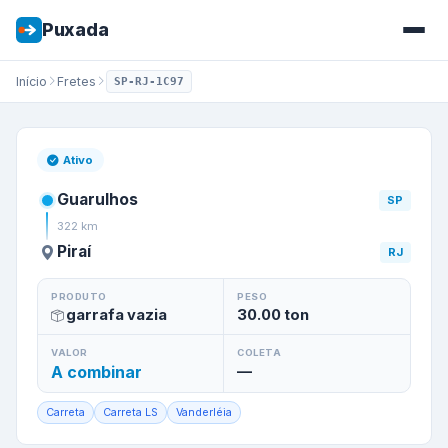
Puxada
Início
Fretes
SP-RJ-1C97
Frete de
Guarulhos
/
SP
para
P
Ativo
Guarulhos
SP
322
km
Piraí
RJ
PRODUTO
PESO
garrafa vazia
30.00
ton
VALOR
COLETA
A combinar
—
Carreta
Carreta LS
Vanderléia