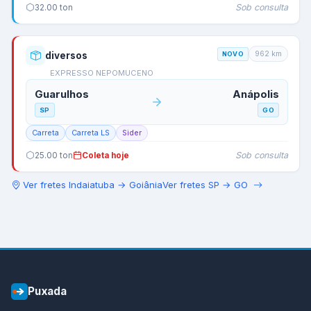
Sob consulta
32.00
ton
962
km
diversos
NOVO
EXPRESSO NEPOMUCENO
Guarulhos
Anápolis
SP
GO
Carreta
Carreta LS
Sider
Sob consulta
25.00
ton
Coleta hoje
Ver fretes
Indaiatuba
→
Goiânia
Ver fretes
SP
→
GO
Puxada