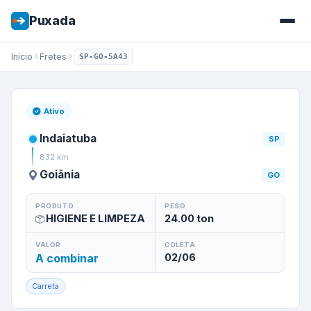
Puxada
Início
Fretes
SP-GO-5A43
Frete de
Indaiatuba
/
SP
para
Ativo
Indaiatuba
SP
832
km
Goiânia
GO
PRODUTO
PESO
HIGIENE E LIMPEZA
24.00
ton
VALOR
COLETA
A combinar
02/06
Carreta