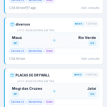
Carreta LS
Vanderléia
Sider
Sob consulta
32.00
ton
7 ago
1.001
km
diversos
NOVO
LFCC ASSESSORIA EM TRA…
Mauá
Rio Verde
SP
GO
Carreta LS
Vanderléia
Sider
Sob consulta
32.00
ton
1.040
km
PLACAS DE DRYWALL
NOVO
LFCC ASSESSORIA EM TRA…
Mogi das Cruzes
Jataí
SP
GO
Carreta LS
Vanderléia
Sider