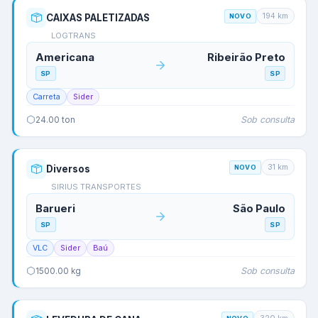
194
km
CAIXAS PALETIZADAS
NOVO
LOGTRANS
Americana
Ribeirão Preto
SP
SP
Carreta
Sider
Sob consulta
24.00
ton
31
km
Diversos
NOVO
SIRIUS TRANSPORTES
Barueri
São Paulo
SP
SP
VLC
Sider
Baú
Sob consulta
1500.00
kg