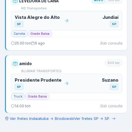
320
km
LEVEDURA DE CANA
NOVO
RD Transportes
Vista Alegre do Alto
Jundiaí
SP
SP
Carreta
Grade Baixa
Sob consulta
25.00
ton
6 ago
600
km
amido
BLUMAR TRANSPORTES
Presidente Prudente
Suzano
SP
SP
Truck
Grade Baixa
Sob consulta
14.00
ton
Ver fretes
Indaiatuba
→
Brodowski
Ver fretes
SP
→
SP