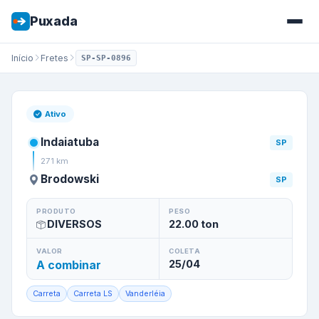
Puxada
Início
Fretes
SP-SP-0896
Frete de
Indaiatuba
/
SP
para
Ativo
Indaiatuba
SP
271
km
Brodowski
SP
PRODUTO
PESO
DIVERSOS
22.00
ton
VALOR
COLETA
A combinar
25/04
Carreta
Carreta LS
Vanderléia