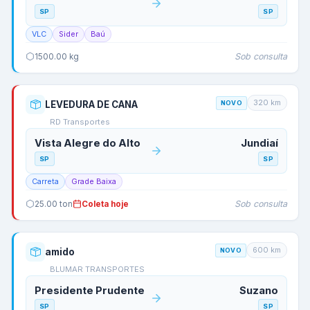
SP
SP
VLC
Sider
Baú
Sob consulta
1500.00
kg
320
km
LEVEDURA DE CANA
NOVO
RD Transportes
Vista Alegre do Alto
Jundiaí
SP
SP
Carreta
Grade Baixa
Sob consulta
25.00
ton
Coleta hoje
600
km
amido
NOVO
BLUMAR TRANSPORTES
Presidente Prudente
Suzano
SP
SP