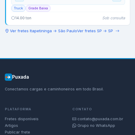
Truck
Grade Baixa
Sob consulta
14.00
ton
Ver fretes
Itapetininga
→
São Paulo
Ver fretes
SP
→
SP
Puxada
Conectamos cargas e caminhoneiros em todo Brasil.
PLATAFORMA
CONTATO
Fretes disponíveis
contato@puxada.com.br
Artigos
Grupo no WhatsApp
Publicar frete