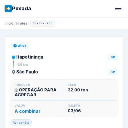
Puxada
Início
Fretes
SP-SP-5766
Frete de
Itapetininga
/
SP
par
Ativo
Itapetininga
SP
169
km
São Paulo
SP
PRODUTO
PESO
OPERAÇÃO PARA
32.00
ton
AGREGAR
VALOR
COLETA
A combinar
03/06
Vanderléia