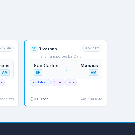
782
km
3.537
km
Diversos
2jrt Transportes De Ca…
naus
São Carlos
Manaus
AM
SP
AM
ú
Rodotrem
Sider
Baú
consulta
Sob consulta
0.00
ton