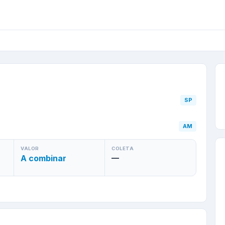
SP
para
Manaus
/
AM
—
SP
AM
VALOR
COLETA
A combinar
—