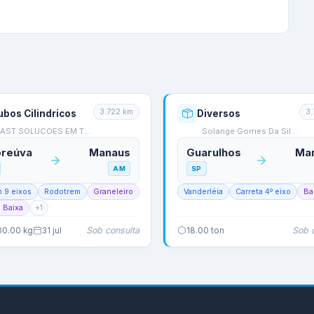
3.722
km
3.
ubos Cilindricos
Diversos
FAST SOLUCOES EM TRANS…
Solange Gomes Da Silva
reúva
Manaus
Guarulhos
Ma
AM
SP
m 9 eixos
Rodotrem
Graneleiro
Vanderléia
Carreta 4º eixo
Ba
 Baixa
+
1
Sob consulta
Sob 
00.00
kg
31 jul
18.00
ton