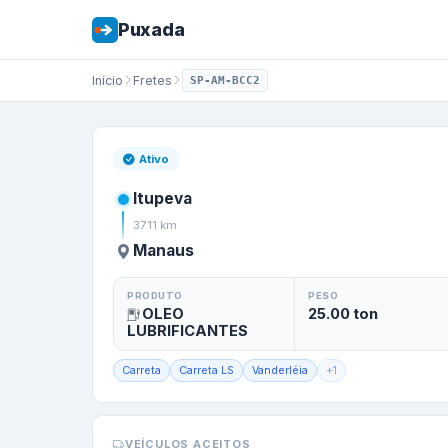
Puxada
Início
Fretes
SP-AM-BCC2
Frete de
Itupeva
/
Ativo
Itupeva
3711
km
Manaus
PRODUTO
PESO
OLEO
25.00
ton
LUBRIFICANTES
Carreta
Carreta LS
Vanderléia
+
1
VEÍCULOS ACEITOS