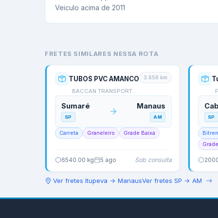
Veiculo acima de 2011
FRETES SIMILARES NESSA ROTA
3.656
km
TUBOS PVC AMANCO
T
BACCAN TRANSPORTES
Sumaré
Manaus
Cab
SP
AM
SP
Carreta
Graneleiro
Grade Baixa
Bitre
Grade
Sob consulta
6540.00
kg
5 ago
200
Ver fretes
Itupeva
→
Manaus
Ver fretes
SP
→
AM