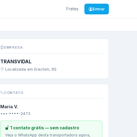
Fretes
Entrar
OLEO LUBRIFICANTES
EMPRESA
TRANSVIDAL
Localizada em Erechim, RS
CONTATO
Maria V.
••• ••••-2473
1 contato grátis — sem cadastro
Veja o WhatsApp desta transportadora agora,