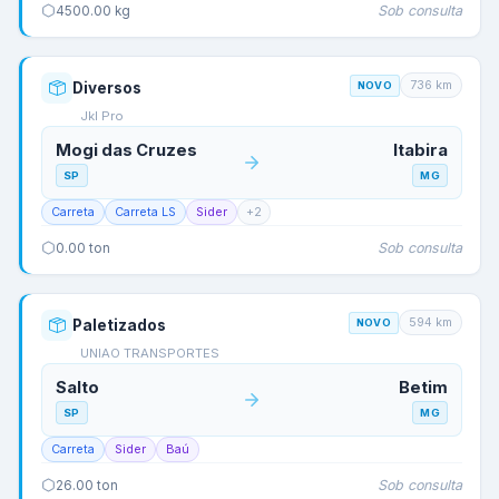
Sob consulta
4500.00
kg
736
km
Diversos
NOVO
Jkl Pro
Mogi das Cruzes
Itabira
SP
MG
Carreta
Carreta LS
Sider
+
2
Sob consulta
0.00
ton
594
km
Paletizados
NOVO
UNIAO TRANSPORTES
Salto
Betim
SP
MG
Carreta
Sider
Baú
Sob consulta
26.00
ton