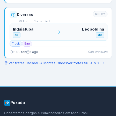
639
km
Diversos
Mf Import Comercio Int…
Indaiatuba
Leopoldina
SP
MG
Truck
Baú
Sob consulta
11.00
ton
5 ago
Ver fretes
Jacareí
→
Montes Claros
Ver fretes
SP
→
MG
Puxada
Conectamos cargas e caminhoneiros em todo Brasil.