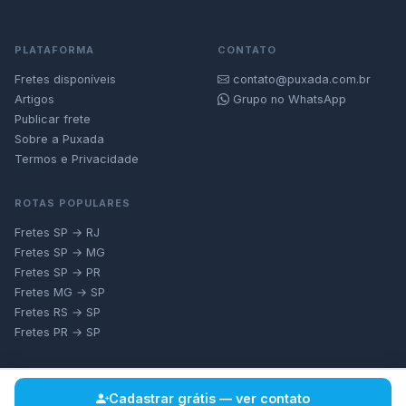
PLATAFORMA
CONTATO
Fretes disponíveis
contato@puxada.com.br
Artigos
Grupo no WhatsApp
Publicar frete
Sobre a Puxada
Termos e Privacidade
ROTAS POPULARES
Fretes SP → RJ
Fretes SP → MG
Fretes SP → PR
Fretes MG → SP
Fretes RS → SP
Fretes PR → SP
Cadastrar grátis — ver contato
© 2026 Puxada — Plataforma de Fretes