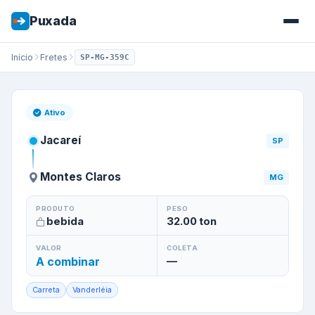
Puxada
Início
Fretes
SP-MG-359C
Frete de
Jacareí
/
SP
para
Mon
Ativo
Jacareí
SP
Montes Claros
MG
PRODUTO
PESO
bebida
32.00
ton
VALOR
COLETA
A combinar
—
Carreta
Vanderléia