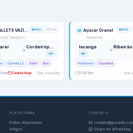
213
km
PALLETS VAZIOS- COLETA QUINTA
NOVO
Açúcar Granel
NOVO
RIZZA TRANSPORTES
TRANSVAL
areí
Cordeirópolis
Iacanga
SP
SP
ta
Carreta LS
Sider
Baú
Rodotrem
Caçamba
Sob consulta
Sob 
0
ton
Coleta hoje
0.00
ton
PLATAFORMA
CONTATO
Fretes disponíveis
contato@puxada.com
Artigos
Grupo no WhatsApp