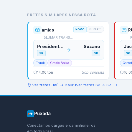
FRETES SIMILARES NESSA ROTA
600
km
amido
NOVO
BLUMAR TRANSPORTES
Presidente Prudente
Suzano
Jac
SP
SP
SP
Truck
Grade Baixa
Carre
Sob consulta
14.00
ton
16.0
Ver fretes
Jaú
→
Bauru
Ver fretes
SP
→
SP
Puxada
Conectamos cargas e caminhoneiros
em todo Brasil.