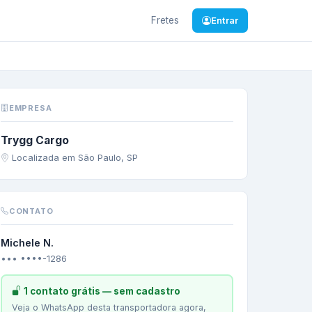
Fretes
Entrar
MMERCE
EMPRESA
Trygg Cargo
Localizada em São Paulo, SP
CONTATO
Michele N.
••• ••••-1286
1 contato grátis — sem cadastro
Veja o WhatsApp desta transportadora agora,