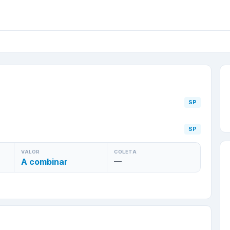
ara
Bauru
/
SP
—
E-CO
SP
SP
VALOR
COLETA
A combinar
—