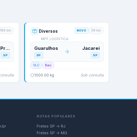
186
km
58
km
Diversos
NOVO
MPF LOGÍSTICA
Ribeirão Preto
Guarulhos
Jacareí
SP
SP
SP
VLC
Baú
consulta
Sob consulta
1000.00
kg
ROTAS POPULARES
.br
Fretes SP → RJ
Fretes SP → MG