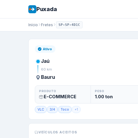
Puxada
Início
Fretes
SP-SP-4D1C
Frete de
Jaú
/
SP
p
Ativo
Jaú
60
km
Bauru
PRODUTO
PESO
E-COMMERCE
1.00
ton
VLC
3/4
Toco
+
1
VEÍCULOS ACEITOS