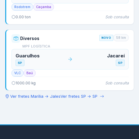
Rodotrem
Caçamba
Sob consulta
0.00
ton
58
km
Diversos
NOVO
MPF LOGÍSTICA
Guarulhos
Jacareí
SP
SP
VLC
Baú
Sob consulta
1000.00
kg
Ver fretes
Marília
→
Jales
Ver fretes
SP
→
SP