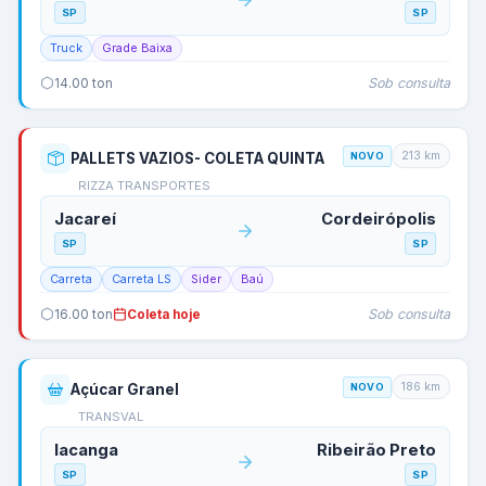
SP
SP
Truck
Grade Baixa
Sob consulta
14.00
ton
213
km
PALLETS VAZIOS- COLETA QUINTA
NOVO
RIZZA TRANSPORTES
Jacareí
Cordeirópolis
SP
SP
Carreta
Carreta LS
Sider
Baú
Sob consulta
16.00
ton
Coleta hoje
186
km
Açúcar Granel
NOVO
TRANSVAL
Iacanga
Ribeirão Preto
SP
SP