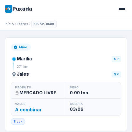
Puxada
Início
Fretes
SP-SP-0680
Frete de
Marília
/
SP
para
Jale
Ativo
Marília
SP
271
km
Jales
SP
PRODUTO
PESO
MERCADO LIVRE
0.00
ton
VALOR
COLETA
A combinar
03/06
Truck