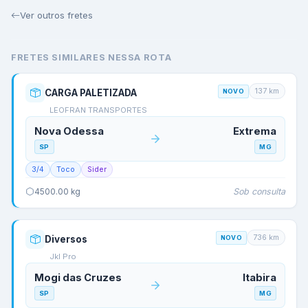
Ver outros fretes
FRETES SIMILARES NESSA ROTA
137
km
CARGA PALETIZADA
NOVO
LEOFRAN TRANSPORTES
Nova Odessa
Extrema
SP
MG
3/4
Toco
Sider
Sob consulta
4500.00
kg
736
km
Diversos
NOVO
Jkl Pro
Mogi das Cruzes
Itabira
SP
MG