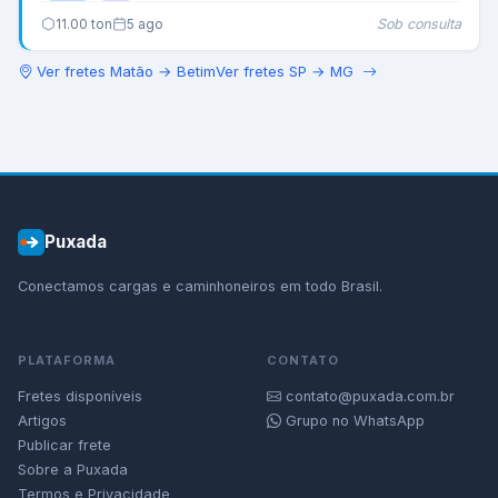
Sob consulta
11.00
ton
5 ago
Ver fretes
Matão
→
Betim
Ver fretes
SP
→
MG
Puxada
Conectamos cargas e caminhoneiros em todo Brasil.
PLATAFORMA
CONTATO
Fretes disponíveis
contato@puxada.com.br
Artigos
Grupo no WhatsApp
Publicar frete
Sobre a Puxada
Termos e Privacidade