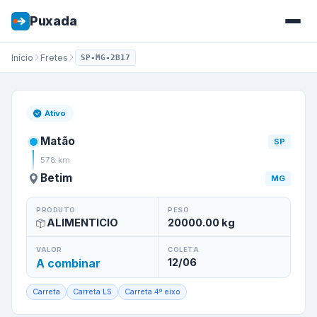
Puxada
Início
Fretes
SP-MG-2B17
Frete de
Matão
/
SP
para
Beti
Ativo
Matão
SP
578
km
Betim
MG
PRODUTO
PESO
ALIMENTICIO
20000.00
kg
VALOR
COLETA
A combinar
12/06
Carreta
Carreta LS
Carreta 4º eixo