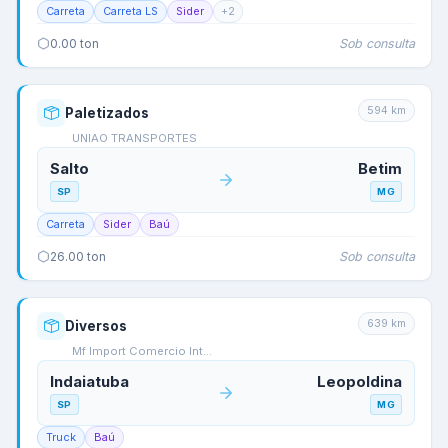
Carreta
Carreta LS
Sider
+
2
Sob consulta
0.00
ton
594
km
Paletizados
UNIAO TRANSPORTES
Salto
Betim
SP
MG
Carreta
Sider
Baú
Sob consulta
26.00
ton
639
km
Diversos
Mf Import Comercio Int…
Indaiatuba
Leopoldina
SP
MG
Truck
Baú