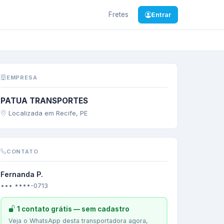
Fretes
Entrar
etuba
/
SP
—
DIVERSOS
EMPRESA
PATUA TRANSPORTES
Localizada em Recife, PE
CONTATO
Fernanda P.
••• ••••-0713
1 contato grátis — sem cadastro
Veja o WhatsApp desta transportadora agora,