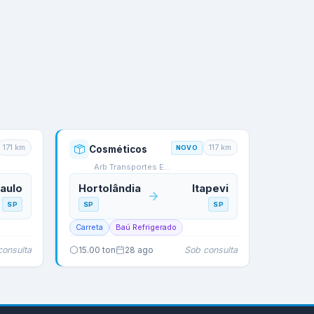
171
km
117
km
Cosméticos
NOVO
Arb Transportes E Logi…
aulo
Hortolândia
Itapevi
SP
SP
SP
Carreta
Baú Refrigerado
consulta
Sob consulta
15.00
ton
28 ago