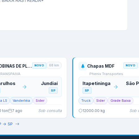
 BAIXA RASTREADA*

68
km
BOBINAS DE PLASTICO
NOVO
Chapas MDF
NOVO
TRANSPAIVA
Phenix Transportes
rulhos
Jundiaí
Itapetininga
São P
SP
SP
ta LS
Vanderléia
Sider
Truck
Sider
Grade Baixa
Sob consulta
Sob 
0
ton
7 ago
12000.00
kg
P
→
SP