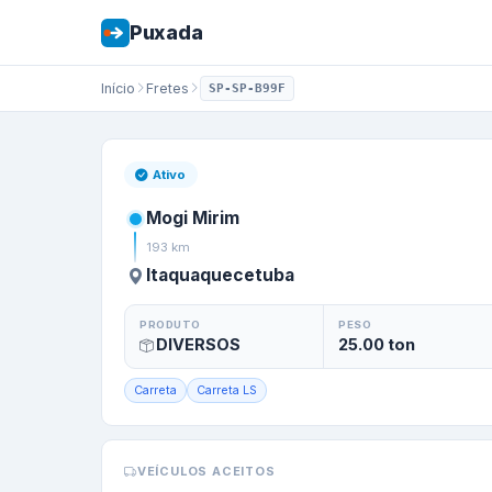
Puxada
Início
Fretes
SP-SP-B99F
Frete de
Mogi Mi
Ativo
Mogi Mirim
193
km
Itaquaquecetuba
PRODUTO
PESO
DIVERSOS
25.00
ton
Carreta
Carreta LS
VEÍCULOS ACEITOS