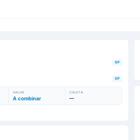
rim
/
SP
para
Itaquaquec
SP
SP
VALOR
COLETA
A combinar
—