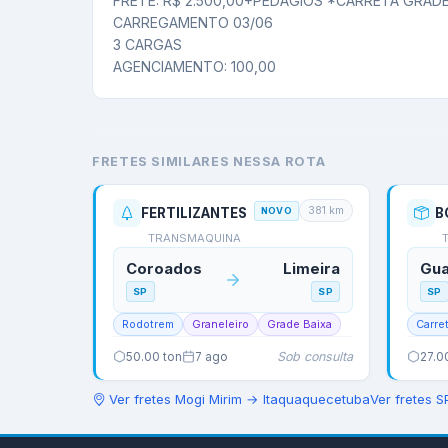
FRETE: R$ 2.500,00+PEDAGIOS *CARRETA GRADE
CARREGAMENTO 03/06

3 CARGAS

AGENCIAMENTO: 100,00
FRETES SIMILARES NESSA ROTA
381
km
FERTILIZANTES
NOVO
TRANSMAQUINA
Coroados
Limeira
Gua
SP
SP
SP
Rodotrem
Graneleiro
Grade Baixa
Carre
Sob consulta
50.00
ton
7 ago
27.0
Ver fretes
Mogi Mirim
→
Itaquaquecetuba
Ver fretes
S