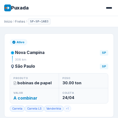
Puxada
Início
Fretes
SP-SP-1AB3
Frete de
Nova Campina
/
SP
p
Ativo
Nova Campina
SP
308
km
São Paulo
SP
PRODUTO
PESO
bobinas de papel
30.00
ton
VALOR
COLETA
A combinar
24/04
Carreta
Carreta LS
Vanderléia
+
1