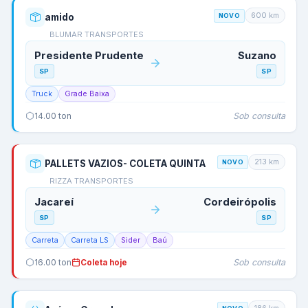
600
km
amido
NOVO
BLUMAR TRANSPORTES
Presidente Prudente
Suzano
SP
SP
Truck
Grade Baixa
Sob consulta
14.00
ton
213
km
PALLETS VAZIOS- COLETA QUINTA
NOVO
RIZZA TRANSPORTES
Jacareí
Cordeirópolis
SP
SP
Carreta
Carreta LS
Sider
Baú
Sob consulta
16.00
ton
Coleta hoje