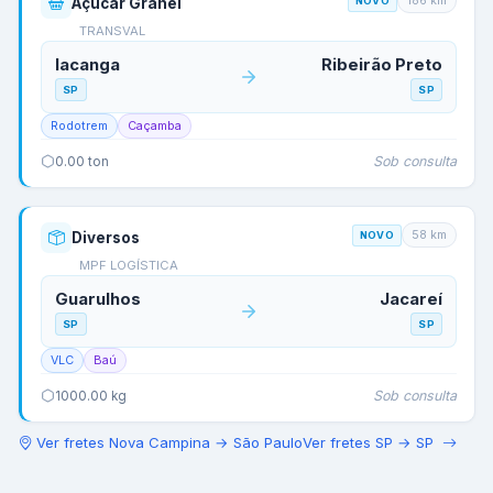
186
km
Açúcar Granel
NOVO
TRANSVAL
Iacanga
Ribeirão Preto
SP
SP
Rodotrem
Caçamba
Sob consulta
0.00
ton
58
km
Diversos
NOVO
MPF LOGÍSTICA
Guarulhos
Jacareí
SP
SP
VLC
Baú
Sob consulta
1000.00
kg
Ver fretes
Nova Campina
→
São Paulo
Ver fretes
SP
→
SP