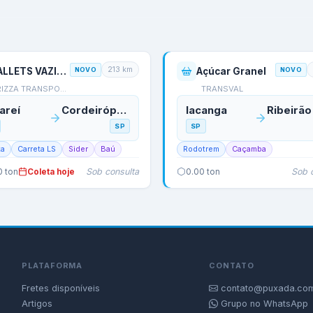
213
km
PALLETS VAZIOS- COLETA QUINTA
NOVO
Açúcar Granel
NOVO
RIZZA TRANSPORTES
TRANSVAL
areí
Cordeirópolis
Iacanga
SP
SP
ta
Carreta LS
Sider
Baú
Rodotrem
Caçamba
Sob consulta
Sob 
0
ton
Coleta hoje
0.00
ton
PLATAFORMA
CONTATO
Fretes disponíveis
contato@puxada.com
Artigos
Grupo no WhatsApp