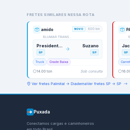
FRETES SIMILARES NESSA ROTA
600
km
amido
NOVO
BLUMAR TRANSPORTES
Presidente Prudente
Suzano
Jac
SP
SP
SP
Truck
Grade Baixa
Carre
Sob consulta
14.00
ton
16.0
Ver fretes
Palmital
→
Diadema
Ver fretes
SP
→
SP
Puxada
Conectamos cargas e caminhoneiros
em todo Brasil.