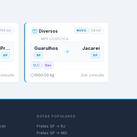
186
km
58
km
Diversos
NOVO
MPF LOGÍSTICA
Ribeirão Preto
Guarulhos
Jacareí
SP
SP
SP
VLC
Baú
consulta
Sob consulta
1000.00
kg
ROTAS POPULARES
.br
Fretes SP → RJ
Fretes SP → MG