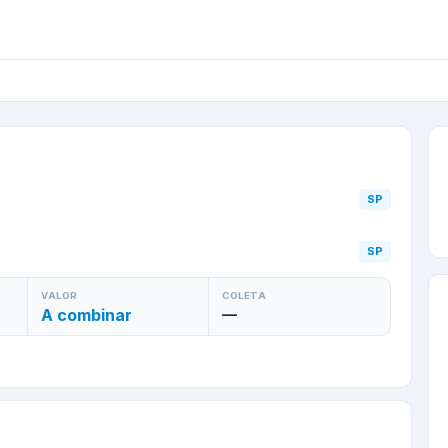
/
SP
para
Diadema
/
SP
SP
SP
VALOR
COLETA
A combinar
—