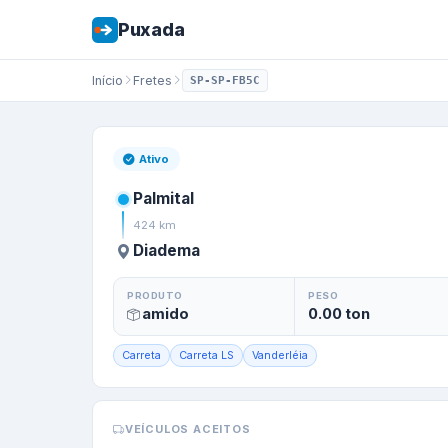
Puxada
Início
Fretes
SP-SP-FB5C
Frete de
Palmital
Ativo
Palmital
424
km
Diadema
PRODUTO
PESO
amido
0.00
ton
Carreta
Carreta LS
Vanderléia
VEÍCULOS ACEITOS