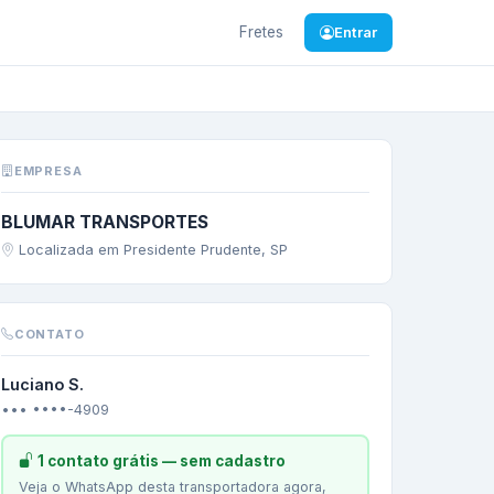
Fretes
Entrar
—
amido
EMPRESA
BLUMAR TRANSPORTES
Localizada em Presidente Prudente, SP
CONTATO
Luciano S.
••• ••••-4909
1 contato grátis — sem cadastro
Veja o WhatsApp desta transportadora agora,