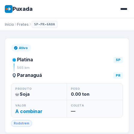
Puxada
Início
Fretes
SP-PR-6A0A
Frete de
Platina
/
SP
para
Para
Ativo
Platina
SP
565
km
Paranaguá
PR
PRODUTO
PESO
Soja
0.00
ton
VALOR
COLETA
A combinar
—
Rodotrem