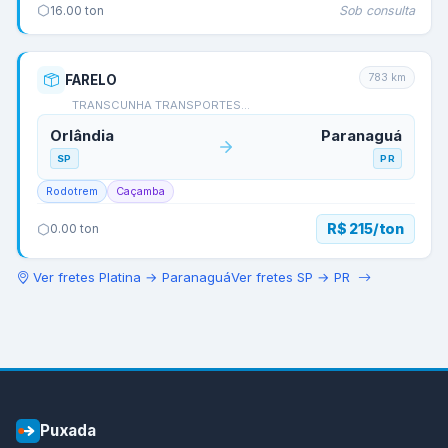
Sob consulta
16.00
ton
783
km
FARELO
TRANSCUNHA TRANSPORTES…
Orlândia
Paranaguá
SP
PR
Rodotrem
Caçamba
R$ 215/ton
0.00
ton
Ver fretes
Platina
→
Paranaguá
Ver fretes
SP
→
PR
Puxada