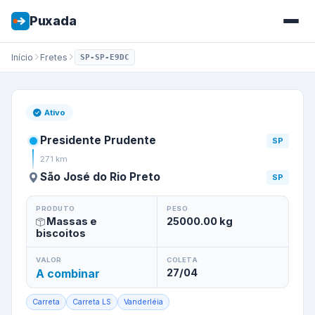
Puxada
Início
Fretes
SP-SP-E9DC
Frete de
Presidente Prudente
Ativo
Presidente Prudente
SP
271
km
São José do Rio Preto
SP
PRODUTO
PESO
Massas e
25000.00
kg
biscoitos
VALOR
COLETA
A combinar
27/04
Carreta
Carreta LS
Vanderléia