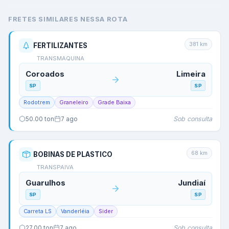
FRETES SIMILARES NESSA ROTA
381
km
FERTILIZANTES
TRANSMAQUINA
Coroados
Limeira
SP
SP
Rodotrem
Graneleiro
Grade Baixa
Sob consulta
50.00
ton
7 ago
68
km
BOBINAS DE PLASTICO
TRANSPAIVA
Guarulhos
Jundiaí
SP
SP
Carreta LS
Vanderléia
Sider
Sob consulta
27.00
ton
7 ago