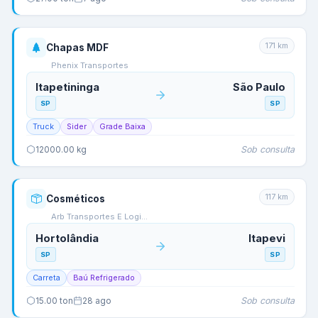
171
km
Chapas MDF
Phenix Transportes
Itapetininga
São Paulo
SP
SP
Truck
Sider
Grade Baixa
Sob consulta
12000.00
kg
117
km
Cosméticos
Arb Transportes E Logi…
Hortolândia
Itapevi
SP
SP
Carreta
Baú Refrigerado
Sob consulta
15.00
ton
28 ago