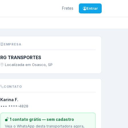
Fretes
Entrar
di
/
BA
—
DIVERSOS
EMPRESA
RG TRANSPORTES
Localizada em Osasco, SP
CONTATO
Karina F.
••• ••••-4828
1 contato grátis — sem cadastro
Veja o WhatsApp desta transportadora agora,