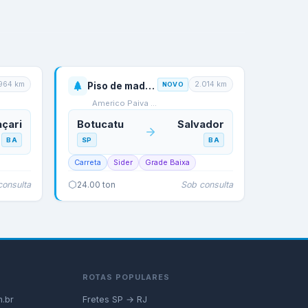
.964
km
2.014
km
Piso de madeira
NOVO
Americo Paiva Goncalve…
çari
Botucatu
Salvador
BA
SP
BA
Carreta
Sider
Grade Baixa
consulta
Sob consulta
24.00
ton
ROTAS POPULARES
.br
Fretes SP → RJ