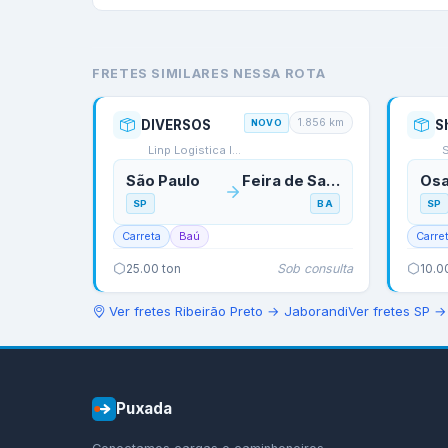
FRETES SIMILARES NESSA ROTA
1.856
km
DIVERSOS
NOVO
S
Linp Logistica Integra…
São Paulo
Feira de Santana
Os
SP
BA
SP
Carreta
Baú
Carre
Sob consulta
25.00
ton
10.0
Ver fretes
Ribeirão Preto
→
Jaborandi
Ver fretes
SP
Puxada