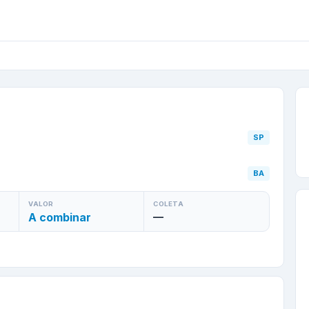
 Preto
/
SP
para
Jaboran
SP
BA
VALOR
COLETA
A combinar
—