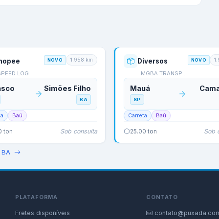
1.958
km
1
hopee
NOVO
Diversos
NOVO
SPEED LOG
MGBA TRANSPORTES
asco
Simões Filho
Mauá
Cama
BA
SP
ta
Baú
Carreta
Baú
Sob consulta
Sob 
0
ton
25.00
ton
→
BA
PLATAFORMA
CONTATO
Fretes disponíveis
contato@puxada.com