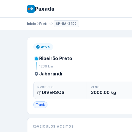
Puxada
Início
Fretes
SP-BA-24DC
Frete de
Ribeirão
Ativo
Ribeirão Preto
1236
km
Jaborandi
PRODUTO
PESO
DIVERSOS
3000.00
kg
Truck
VEÍCULOS ACEITOS