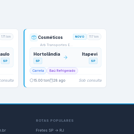
171
km
117
km
Cosméticos
NOVO
Arb Transportes E Logi…
aulo
Hortolândia
Itapevi
SP
SP
SP
Carreta
Baú Refrigerado
consulta
Sob consulta
15.00
ton
28 ago
ROTAS POPULARES
.br
Fretes SP → RJ