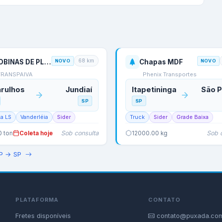
68
km
BOBINAS DE PLASTICO
NOVO
Chapas MDF
NOVO
TRANSPAIVA
Phenix Transportes
rulhos
Jundiaí
Itapetininga
São P
SP
SP
ta LS
Vanderléia
Sider
Truck
Sider
Grade Baixa
Sob consulta
Sob 
0
ton
Coleta hoje
12000.00
kg
P
→
SP
PLATAFORMA
CONTATO
Fretes disponíveis
contato@puxada.com