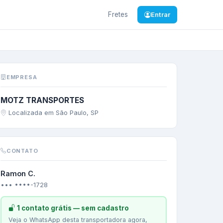
Fretes
Entrar
 Preto
/
SP
—
CIMENTO
EMPRESA
MOTZ TRANSPORTES
Localizada em São Paulo, SP
CONTATO
Ramon C.
••• ••••-1728
1 contato grátis — sem cadastro
Veja o WhatsApp desta transportadora agora,