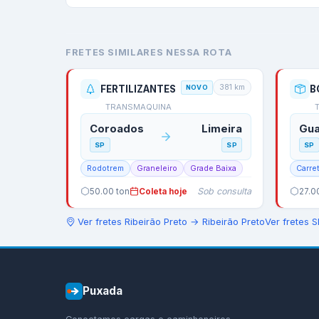
FRETES SIMILARES NESSA ROTA
381
km
FERTILIZANTES
NOVO
TRANSMAQUINA
Coroados
Limeira
Gua
SP
SP
SP
Rodotrem
Graneleiro
Grade Baixa
Carre
Sob consulta
50.00
ton
Coleta hoje
27.0
Ver fretes
Ribeirão Preto
→
Ribeirão Preto
Ver fretes
S
Puxada