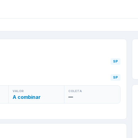
 Preto
/
SP
para
Ribeirão
SP
SP
VALOR
COLETA
A combinar
—