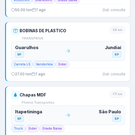
Rodotrem
Graneleiro
Grade Baixa
Sob consulta
50.00
ton
7 ago
68
km
BOBINAS DE PLASTICO
TRANSPAIVA
Guarulhos
Jundiaí
SP
SP
Carreta LS
Vanderléia
Sider
Sob consulta
27.00
ton
7 ago
171
km
Chapas MDF
Phenix Transportes
Itapetininga
São Paulo
SP
SP
Truck
Sider
Grade Baixa