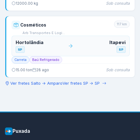
Sob consulta
12000.00
kg
117
km
Cosméticos
Arb Transportes E Logi…
Hortolândia
Itapevi
SP
SP
Carreta
Baú Refrigerado
Sob consulta
15.00
ton
28 ago
Ver fretes
Salto
→
Amparo
Ver fretes
SP
→
SP
Puxada