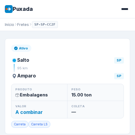
Puxada
Início
Fretes
SP-SP-CC2F
Frete de
Salto
/
SP
para
Ampar
Ativo
Salto
SP
95
km
Amparo
SP
PRODUTO
PESO
Embalagens
15.00
ton
VALOR
COLETA
A combinar
—
Carreta
Carreta LS