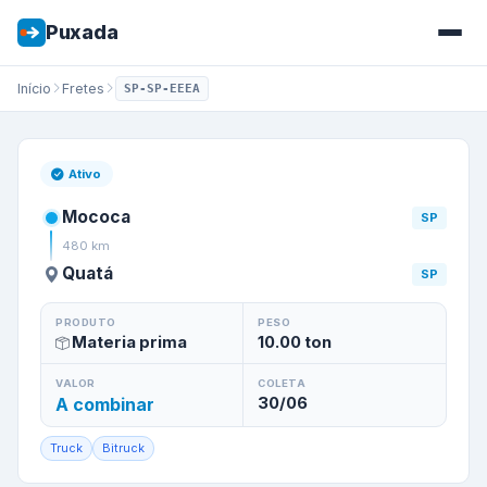
Puxada
Início
Fretes
SP-SP-EEEA
Frete de
Mococa
/
SP
para
Qua
Ativo
Mococa
SP
480
km
Quatá
SP
PRODUTO
PESO
Materia prima
10.00
ton
VALOR
COLETA
A combinar
30/06
Truck
Bitruck