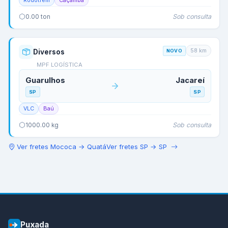
Rodotrem
Caçamba
Sob consulta
0.00
ton
58
km
Diversos
NOVO
MPF LOGÍSTICA
Guarulhos
Jacareí
SP
SP
VLC
Baú
Sob consulta
1000.00
kg
Ver fretes
Mococa
→
Quatá
Ver fretes
SP
→
SP
Puxada