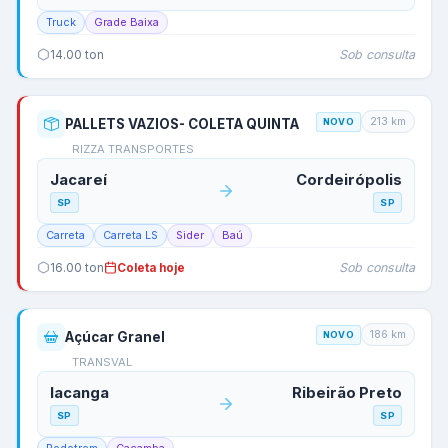
Truck
Grade Baixa
Sob consulta
14.00
ton
213
km
PALLETS VAZIOS- COLETA QUINTA
NOVO
RIZZA TRANSPORTES
Jacareí
Cordeirópolis
SP
SP
Carreta
Carreta LS
Sider
Baú
Sob consulta
16.00
ton
Coleta hoje
186
km
Açúcar Granel
NOVO
TRANSVAL
Iacanga
Ribeirão Preto
SP
SP