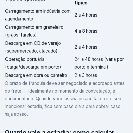
típico
Carregamento em indústria com
2 a 4 horas
agendamento
Carregamento em graneleiro
4 a 8 horas
(grãos, farelos)
Descarga em CD de varejo
2 a 4 horas
(supermercado, atacado)
Operação portuária
24 a 48 horas (varia por
(carga/descarga em porto)
porto e terminal)
Descarga em obra ou canteiro
2 a 3 horas
O prazo de franquia deve ser negociado e acordado antes
do frete — idealmente no momento da contratação, e
documentado. Quando você assina ou aceita o frete sem
mencionar estadia, fica sem base clara para cobrar caso
haja atraso.
Quanto vale a estadia: como calcular