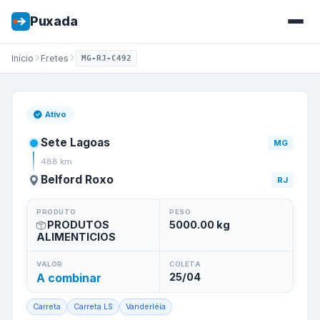
Puxada
Início
Fretes
MG-RJ-C492
Frete de
Sete Lagoas
/
MG
par
Ativo
Sete Lagoas
MG
488
km
Belford Roxo
RJ
PRODUTO
PESO
PRODUTOS
5000.00
kg
ALIMENTICIOS
VALOR
COLETA
A combinar
25/04
Carreta
Carreta LS
Vanderléia