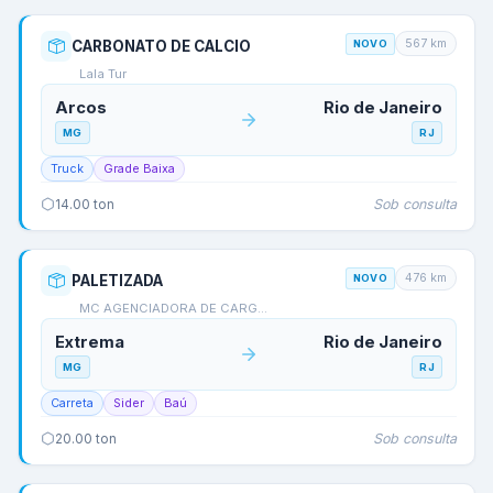
567
km
CARBONATO DE CALCIO
NOVO
Lala Tur
Arcos
Rio de Janeiro
MG
RJ
Truck
Grade Baixa
Sob consulta
14.00
ton
476
km
PALETIZADA
NOVO
MC AGENCIADORA DE CARG…
Extrema
Rio de Janeiro
MG
RJ
Carreta
Sider
Baú
Sob consulta
20.00
ton