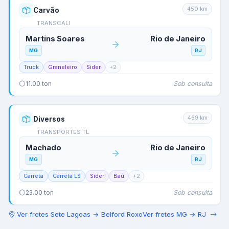
450
km
Carvão
TRANSCALI
Martins Soares
Rio de Janeiro
MG
RJ
Truck
Graneleiro
Sider
+
2
Sob consulta
11.00
ton
469
km
Diversos
TRANSPORTES TL
Machado
Rio de Janeiro
MG
RJ
Carreta
Carreta LS
Sider
Baú
+
2
Sob consulta
23.00
ton
Ver fretes
Sete Lagoas
→
Belford Roxo
Ver fretes
MG
→
RJ